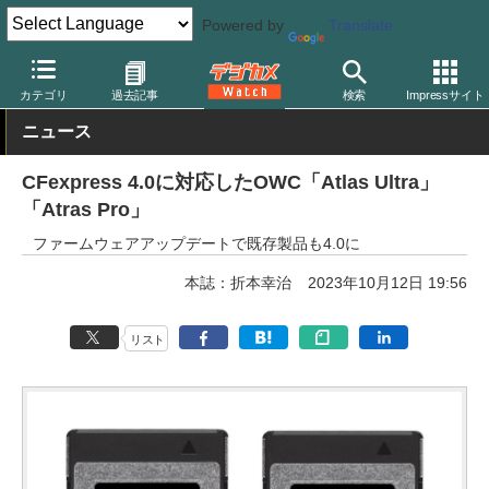
Powered by
Translate
デジカメ Watch
撮影用品
記録メディア/カードリーダー
OWC
カテゴリ
過去記事
検索
Impressサイト
ニュース
CFexpress 4.0に対応したOWC「Atlas Ultra」
「Atras Pro」
ファームウェアアップデートで既存製品も4.0に
本誌：折本幸治
2023年10月12日 19:56
リスト