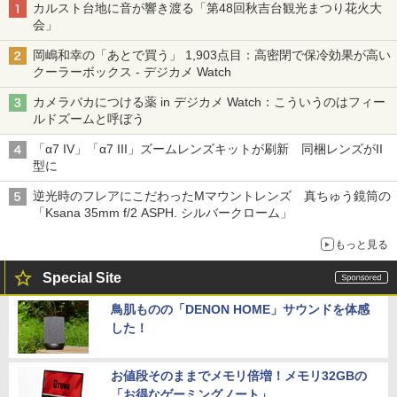
カルスト台地に音が響き渡る「第48回秋吉台観光まつり花火大
会」
岡嶋和幸の「あとで買う」 1,903点目：高密閉で保冷効果が高い
クーラーボックス - デジカメ Watch
カメラバカにつける薬 in デジカメ Watch：こういうのはフィー
ルドズームと呼ぼう
「α7 IV」「α7 III」ズームレンズキットが刷新 同梱レンズがII
型に
逆光時のフレアにこだわったMマウントレンズ 真ちゅう鏡筒の
「Ksana 35mm f/2 ASPH. シルバークローム」
もっと見る
Special Site
鳥肌ものの「DENON HOME」サウンドを体感
した！
お値段そのままでメモリ倍増！メモリ32GBの
「お得なゲーミングノート」