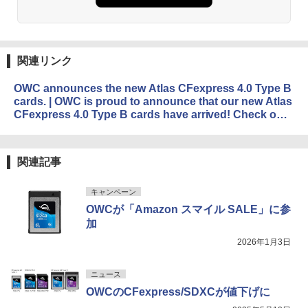
関連リンク
OWC announces the new Atlas CFexpress 4.0 Type B
cards. | OWC is proud to announce that our new Atlas
CFexpress 4.0 Type B cards have arrived! Check out
the breakneck speeds of our new CFexpress Pro and
Ultra... | By OWC | Facebook
関連記事
キャンペーン
OWCが「Amazon スマイル SALE」に参
加
2026年1月3日
ニュース
OWCのCFexpress/SDXCが値下げに