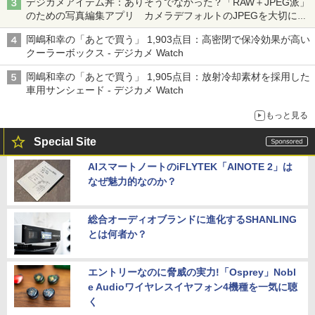
デジカメアイテム丼：ありそうでなかった？「RAW＋JPEG派」
のための写真編集アプリ カメラデフォルトのJPEGを大切にす
る「Filmator」
岡嶋和幸の「あとで買う」 1,903点目：高密閉で保冷効果が高い
クーラーボックス - デジカメ Watch
岡嶋和幸の「あとで買う」 1,905点目：放射冷却素材を採用した
車用サンシェード - デジカメ Watch
もっと見る
Special Site
AIスマートノートのiFLYTEK「AINOTE 2」は
なぜ魅力的なのか？
総合オーディオブランドに進化するSHANLING
とは何者か？
エントリーなのに脅威の実力!「Osprey」Nobl
e Audioワイヤレスイヤフォン4機種を一気に聴
く