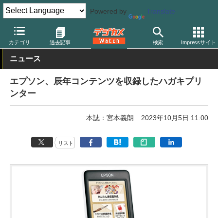
Powered by
Translate
デジカメ Watch
プリント関連
プリンター
エプソン
カテゴリ
過去記事
検索
Impressサイト
ニュース
エプソン、辰年コンテンツを収録したハガキプリ
ンター
本誌：宮本義朗
2023年10月5日 11:00
リスト