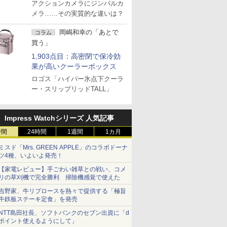
アクションカメラにジンバルカ
メラ……その実質的な違いは？
岡嶋和幸の「あとで
コラム
買う」
1,903点目：高密閉で保冷効
果が高いクーラーボックス
ロゴス「ハイパー氷点下クーラ
ー・スリップリッドTALL」
Impress Watchシリーズ 人気記事
時間
24時間
1週間
1カ月
ミスド「Mrs. GREEN APPLE」のコラボドーナ
ツ4種、いよいよ発売！
【家電レビュー】手ごわい雑草との戦い、コメ
リの草刈機で完全勝利 掃除機感覚で使えた
吉野家、牛リブロースを熱々で提供する「極旨
牛鉄板ステーキ定食」を発売
NTT島田社長、ソフトバンクのセブン出資に「d
ポイント使えるようにして」