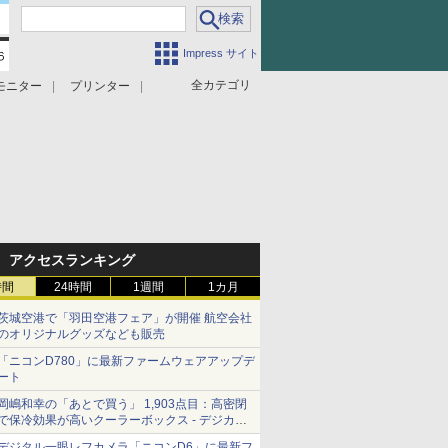
Impress サイト
全カテゴリ
モニター
プリンター
アクセスランキング
時間
24時間
1週間
1カ月
茨城空港で「羽田空港フェア」が開催 航空会社
のオリジナルグッズなども販売
「ニコンD780」に最新ファームウェアアップデ
ート
岡嶋和幸の「あとで買う」 1,903点目：高密閉
で保冷効果が高いクーラーボックス - デジカメ
Watch
デジタル一眼レフカメラ「ニコンD6」に最新フ