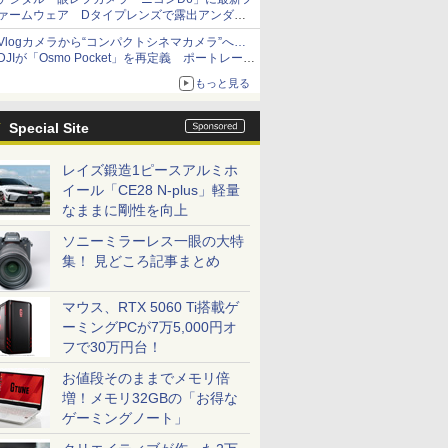
ァームウェア Dタイプレンズで露出アンダー
になる現象の修正など
Vlogカメラから“コンパクトシネマカメラ”へ…
DJIが「Osmo Pocket」を再定義 ポートレート
重視の映像設計に
もっと見る
Special Site
レイズ鍛造1ピースアルミホ
イール「CE28 N-plus」軽量
なままに剛性を向上
ソニーミラーレス一眼の大特
集！ 見どころ記事まとめ
マウス、RTX 5060 Ti搭載ゲ
ーミングPCが7万5,000円オ
フで30万円台！
お値段そのままでメモリ倍
増！メモリ32GBの「お得な
ゲーミングノート」