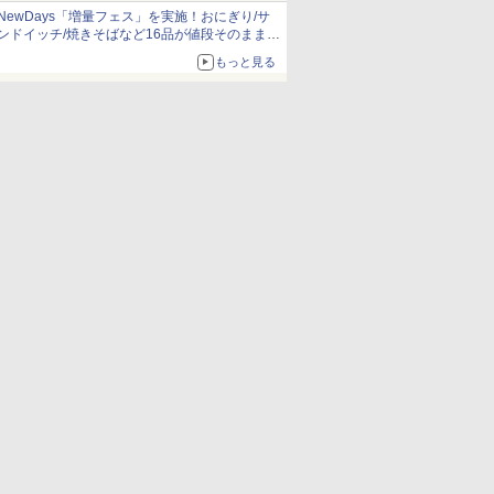
NewDays「増量フェス」を実施！おにぎり/サ
ンドイッチ/焼きそばなど16品が値段そのままで
ボリュームアップ
もっと見る