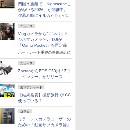
四国水族館で「Nightscapeこ
がねいろ2026」が開催中。
夕暮れ時にイルカたちがパフ
ォーマンスを繰り広げる
ニュース
Vlogカメラから“コンパクト
シネマカメラ”へ…DJIが
「Osmo Pocket」を再定義
ポートレート重視の映像設計に
ニュース
ZacutoからEOS C50用「Zフ
ァインダー」がリリース
週刊アンケート
【結果発表】撮影旅行でLCC
使っている？
コラム
ミラーレスカメラユーザーの
ための「動画サブカメラ論」