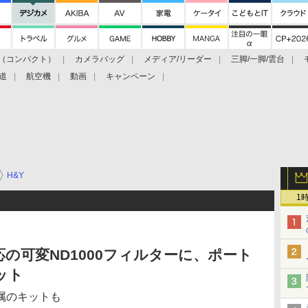
（コンパクト）
カメラバッグ
メディア/リーダー
三脚/一脚/雲台
道
航空機
動画
キャンペーン
H&Y
1
対応の可変ND1000フィルターに、ポート
ット
属のキットも