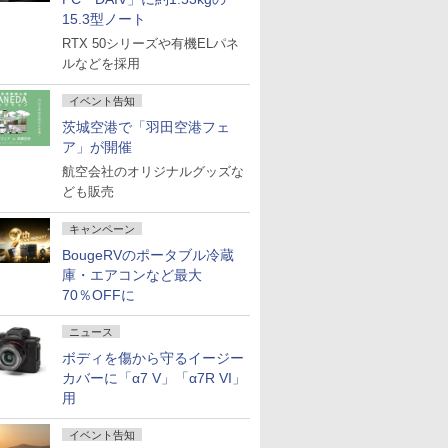
15.3型ノート
RTX 50シリーズや有機ELパネ
ルなどを採用
イベント告知
茨城空港で「羽田空港フェ
ア」が開催
航空会社のオリジナルグッズな
ども販売
キャンペーン
BougeRVのポータブル冷蔵
庫・エアコンなど最大
70％OFFに
ニュース
ボディを傷から守るイージー
カバーに「α7 V」「α7R VI」
用
イベント告知