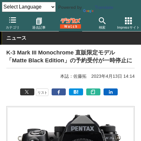
Powered by
Translate
デジカメ Watch
カメラ
一眼レフカメラ
ペンタックス
カテゴリ
過去記事
検索
Impressサイト
ニュース
K-3 Mark III Monochrome 直販限定モデル
「Matte Black Edition」の予約受付が一時停止に
本誌：佐藤拓
2023年4月13日 14:14
リスト