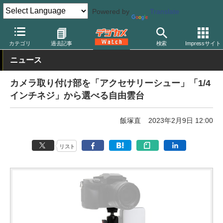
Powered by
Translate
デジカメ Watch
撮影用品
三脚/一脚/雲台
カテゴリ
過去記事
検索
Impressサイト
ニュース
カメラ取り付け部を「アクセサリーシュー」「1/4
インチネジ」から選べる自由雲台
飯塚直
2023年2月9日 12:00
リスト