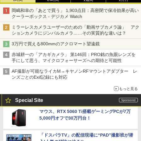
岡嶋和幸の「あとで買う」 1,903点目：高密閉で保冷効果が高い
クーラーボックス - デジカメ Watch
ミラーレスカメラユーザーのための「動画サブカメラ論」 アク
ションカメラにジンバルカメラ……その実質的な違いは？
3万円で買える800mmのアクロマート望遠鏡
赤城耕一の「アカギカメラ」 第146回：PRO銘の魚眼レンズを
手にして思う、マイクロフォーサーズへの期待と可能性
AF撮影が可能なライカM→キヤノンRFマウントアダプター レ
ンズごとのExif記録にも対応
もっと見る
Special Site
マウス、RTX 5060 Ti搭載ゲーミングPCが7万
5,000円オフで30万円台！
「ドスパラTV」の配信現場に“PAD”撮影班が潜