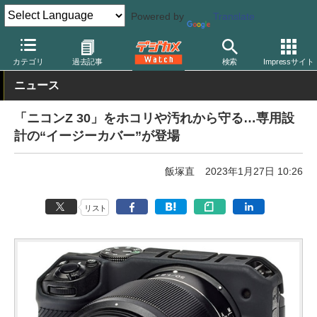
Powered by
Translate
デジカメ Watch
撮影用品
ボディケース
カテゴリ
過去記事
検索
Impressサイト
ニュース
「ニコンZ 30」をホコリや汚れから守る…専用設
計の“イージーカバー”が登場
飯塚直
2023年1月27日 10:26
リスト