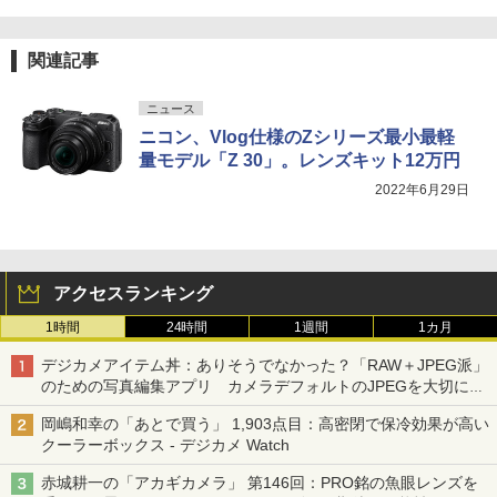
関連記事
ニュース
ニコン、Vlog仕様のZシリーズ最小最軽
量モデル「Z 30」。レンズキット12万円
2022年6月29日
アクセスランキング
1時間
24時間
1週間
1カ月
デジカメアイテム丼：ありそうでなかった？「RAW＋JPEG派」
のための写真編集アプリ カメラデフォルトのJPEGを大切にす
る「Filmator」
岡嶋和幸の「あとで買う」 1,903点目：高密閉で保冷効果が高い
クーラーボックス - デジカメ Watch
赤城耕一の「アカギカメラ」 第146回：PRO銘の魚眼レンズを