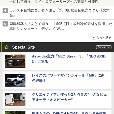
手にして思う、マイクロフォーサーズへの期待と可能性
カルスト台地に音が響き渡る「第48回秋吉台観光まつり花火大
会」
岡嶋和幸の「あとで買う」 1,905点目：放射冷却素材を採用した
車用サンシェード - デジカメ Watch
もっと見る
Special Site
iFi audio主力「NEO Stream 3」「NEO iDSD
3」に迫る
レイズのパワーデザインホイール「M6」に新
色登場!!
クリエイティブが作った2万円台の“小さなピュ
アオーディオスピーカー”
鳥肌ものの「DENON HOME」サウンドを体感