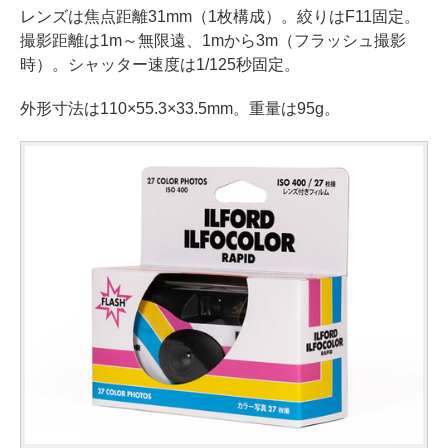
レンズは焦点距離31mm（1枚構成）。絞りはF11固定。
撮影距離は1m～無限遠、1mから3m（フラッシュ撮影
時）。シャッター速度は1/125秒固定。
外形寸法は110×55.3×33.5mm。重量は95g。