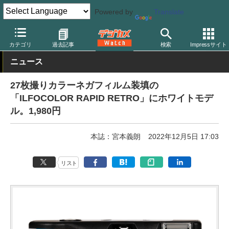
Powered by
Translate
デジカメ Watch
フィルム関連
フィルムカメラ
その他
カテゴリ
過去記事
検索
Impressサイト
ニュース
27枚撮りカラーネガフィルム装填の
「ILFOCOLOR RAPID RETRO」にホワイトモデ
ル。1,980円
本誌：宮本義朗
2022年12月5日 17:03
リスト