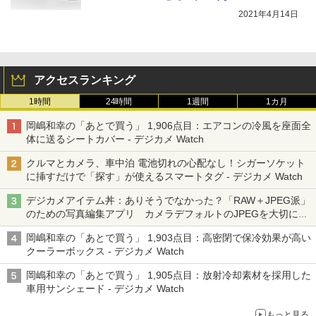
2021年4月14日
アクセスランキング
1時間
24時間
1週間
1カ月
岡嶋和幸の「あとで買う」 1,906点目：エアコンの冷風を座面全
体に送るシートカバー - デジカメ Watch
クルマとカメラ、車中泊 電池切れの心配なし！シガーソケット
に挿すだけで「探す」が使えるスマートタグ - デジカメ Watch
デジカメアイテム丼：ありそうでなかった？「RAW＋JPEG派」
のための写真編集アプリ カメラデフォルトのJPEGを大切にす
る「Filmator」
岡嶋和幸の「あとで買う」 1,903点目：高密閉で保冷効果が高い
クーラーボックス - デジカメ Watch
岡嶋和幸の「あとで買う」 1,905点目：放射冷却素材を採用した
車用サンシェード - デジカメ Watch
もっと見る