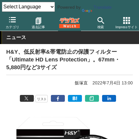
Powered by
Translate
デジカメ Watch
レンズ
レンズフィルター
その他
カテゴリ
過去記事
検索
Impressサイト
ニュース
H&Y、低反射率&帯電防止の保護フィルター
「Ultimate HD Lens Protection」。67mm・
5,880円など3サイズ
飯塚直
2022年7月4日 13:00
リスト