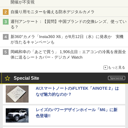
開催が不安視
自撮り用モニターを備える防水デジタルカメラ
週刊アンケート：【質問】中国ブランドの交換レンズ、使ってい
る？
新360°カメラ「Insta360 X6」が8月12日（水）に発表か 実機
が当たるキャンペーンも
岡嶋和幸の「あとで買う」 1,906点目：エアコンの冷風を座面全
体に送るシートカバー - デジカメ Watch
もっと見る
Special Site
AIスマートノートのiFLYTEK「AINOTE 2」は
なぜ魅力的なのか？
レイズのパワーデザインホイール「M6」に新
色登場!!