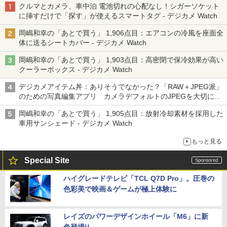
クルマとカメラ、車中泊 電池切れの心配なし！シガーソケット
に挿すだけで「探す」が使えるスマートタグ - デジカメ Watch
岡嶋和幸の「あとで買う」 1,906点目：エアコンの冷風を座面全
体に送るシートカバー - デジカメ Watch
岡嶋和幸の「あとで買う」 1,903点目：高密閉で保冷効果が高い
クーラーボックス - デジカメ Watch
デジカメアイテム丼：ありそうでなかった？「RAW＋JPEG派」
のための写真編集アプリ カメラデフォルトのJPEGを大切にす
る「Filmator」
岡嶋和幸の「あとで買う」 1,905点目：放射冷却素材を採用した
車用サンシェード - デジカメ Watch
もっと見る
Special Site
ハイグレードテレビ「TCL Q7D Pro」。圧巻の
色彩美で映画＆ゲームが極上体験に
レイズのパワーデザインホイール「M6」に新
色登場!!