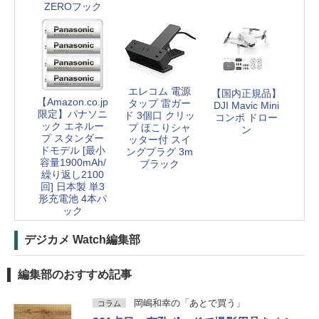
ZEROフック
エレコム 電源
【国内正規品】
【Amazon.co.jp
タップ 雷ガー
DJI Mavic Mini
限定】パナソニ
ド 3個口 クリッ
コンボ ドロー
ック エネルー
プ ほこりシャ
ン
プ スタンダー
ッター付 スイ
ドモデル [最小
ングプラグ 3m
容量1900mAh/
ブラック
繰り返し2100
回] 日本製 単3
形充電池 4本パ
ック
デジカメ Watch編集部
編集部のおすすめ記事
岡嶋和幸の「あとで買う」
コラム