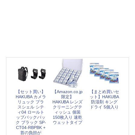
【セット買い】
【Amazon.co.jp
【まとめ買いセ
HAKUBA カメラ
限定】
ット】HAKUBA
リュック プラ
HAKUBA レンズ
防湿剤 キング
スシェル シテ
クリーニングテ
ドライ 5個入り
ィ04 ロールト
ィッシュ 個装
ップバックパッ
150枚入り 速乾
ク ブラック SP-
ウェットタイプ
CT04-RBPBK +
首の負担が