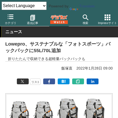
Powered by
Translate
デジカメ Watch
撮影用品
カメラバッグ
ロープロ
カテゴリ
過去記事
検索
Impressサイト
ニュース
Lowepro、サステナブルな「フォトスポーツ」バ
ックパックに55L/70L追加
折りたたんで収納できる超軽量バックパックも
飯塚直
2022年1月28日 09:00
リスト