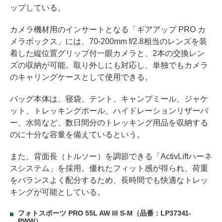
ップしている。
カメラ機材用のインサートとなる「ギアアップ PRO カ
メラボックス」には、70-200mm f/2.8相当のレンズを装
着した縦位置グリップ付一眼カメラと、2本の交換レン
ズの収納が可能。取り外しにも対応し、単独でもカメラ
のキャリングケースとして使用できる。
バッグ本体は、寝袋、テント、キャンプミール、ジャケ
ット、トレッキングポール、ハイドレーションリザーバ
ー、水筒など、数日間分のトレッキング用品を収納する
のに十分な容量を備えているという。
また、背面長（トルソー）を調節できる「ActivLiftハーネ
スシステム」を採用。優れたフィット感が得られ、荷重
をバランスよく配分するため、長時間でも快適なトレッ
キングが可能としている。
フォトスポーツ PRO 55L AW III S-M（品番：LP37341-
PWW）