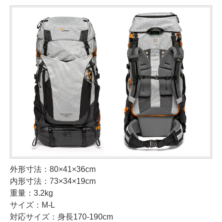
外形寸法：80×41×36cm
内形寸法：73×34×19cm
重量：3.2kg
サイズ：M-L
対応サイズ：身長170-190cm