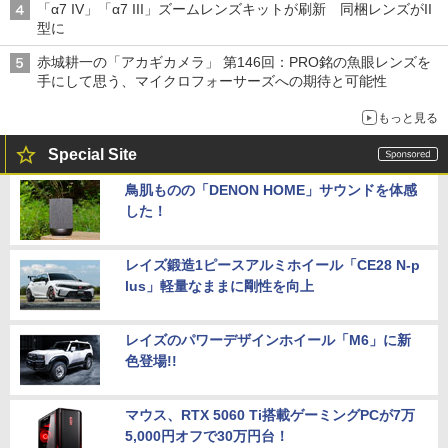
「α7 IV」「α7 III」ズームレンズキットが刷新 同梱レンズがII
型に
赤城耕一の「アカギカメラ」 第146回：PRO銘の魚眼レンズを
手にして思う、マイクロフォーサーズへの期待と可能性
もっと見る
Special Site
鳥肌ものの「DENON HOME」サウンドを体感
した！
レイズ鍛造1ピースアルミホイール「CE28 N-p
lus」軽量なままに剛性を向上
レイズのパワーデザインホイール「M6」に新
色登場!!
マウス、RTX 5060 Ti搭載ゲーミングPCが7万
5,000円オフで30万円台！