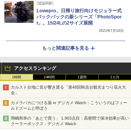
ニュース
Lowepro、日帰り旅行向けモジュラー式
バックパックの新シリーズ「PhotoSpor
t」。15/24Lの2サイズ展開
2021年7月16日
もっと関連記事を見る
アクセスランキング
1時間
24時間
1週間
1カ月
カルスト台地に音が響き渡る「第48回秋吉台観光まつり花火大
会」
カメラバカにつける薬 in デジカメ Watch：こういうのはフィー
ルドズームと呼ぼう
岡嶋和幸の「あとで買う」 1,903点目：高密閉で保冷効果が高い
クーラーボックス - デジカメ Watch