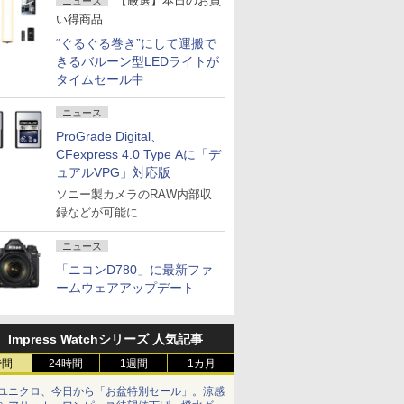
【厳選】本日のお買
ニュース
い得商品
“ぐるぐる巻き”にして運搬で
きるバルーン型LEDライトが
タイムセール中
ニュース
ProGrade Digital、
CFexpress 4.0 Type Aに「デ
ュアルVPG」対応版
ソニー製カメラのRAW内部収
録などが可能に
ニュース
「ニコンD780」に最新ファ
ームウェアアップデート
Impress Watchシリーズ 人気記事
時間
24時間
1週間
1カ月
ユニクロ、今日から「お盆特別セール」。涼感