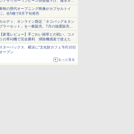
シアサッカーワンピース待望値下げ、撥水ギア
ショーツは1990円に
東映の歴代オープニング映像がカプセルトイ
に。全5種で8月下旬発売
カルディ、オンライン限定「ネコバッグ＆タン
ブラーセット」を一般販売。7月の抽選販売の
当選無効分
【家電レビュー】手ごわい雑草との戦い、コメ
リの草刈機で完全勝利 掃除機感覚で使えた
スターバックス、横浜に“文化財カフェ”8月10日
オープン
もっと見る