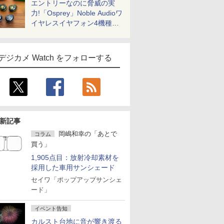
エントリーなのに脅威の実
力!「Osprey」Noble Audioワ
イヤレスイヤフォン4機種を
一気に聴く
デジカメ Watch をフォローする
新記事
岡嶋和幸の「あとで
コラム
買う」
1,905点目：放射冷却素材を
採用した車用サンシェード
セイワ「ポップアップサンシェ
ード」
イベント告知
カルスト台地に音が響き渡る