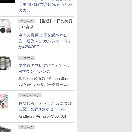
「第48回秋吉台観光まつり花
火大会」
【厳選】本日のお買
ニュース
い得商品
車内の温度上昇を緩やかにす
る「遮光マジカルシェード」
が42%OFF
ニュース
逆光時のフレアにこだわった
Mマウントレンズ
真ちゅう鏡筒の「Ksana 35mm
f/2 ASPH. シルバークローム」
キャンペーン
おなじみ「カメラバカにつけ
る薬」の第4巻がセール中
Kindle版がAmazonで50%OFF
ニュース