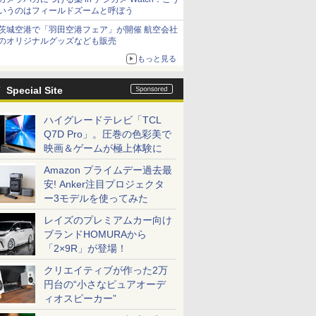
いうのはフィールドズームと呼ぼう
茨城空港で「羽田空港フェア」が開催 航空会社
のオリジナルグッズなども販売
もっと見る
Special Site
ハイグレードテレビ「TCL
Q7D Pro」。圧巻の色彩美で
映画＆ゲームが極上体験に
Amazon プライムデー過去最
安! Anker注目プロジェクタ
ー3モデルを使ってみた
レイズのプレミアムカー向け
ブランドHOMURAから
「2×9R」が登場！
クリエイティブが作った2万
円台の“小さなピュアオーデ
ィオスピーカー”