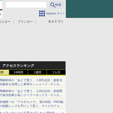
Impress サイト
全カテゴリ
モニター
プリンター
アクセスランキング
時間
24時間
1週間
1カ月
岡嶋和幸の「あとで買う」 1,905点目：放射冷
却素材を採用した車用サンシェード - デジカメ
Watch
岡嶋和幸の「あとで買う」 1,903点目：高密閉
で保冷効果が高いクーラーボックス - デジカメ
Watch
赤城耕一の「アカギカメラ」 第146回：PRO銘
の魚眼レンズを手にして思う、マイクロフォー
サーズへの期待と可能性
カメラバカにつける薬 in デジカメ Watch：こう