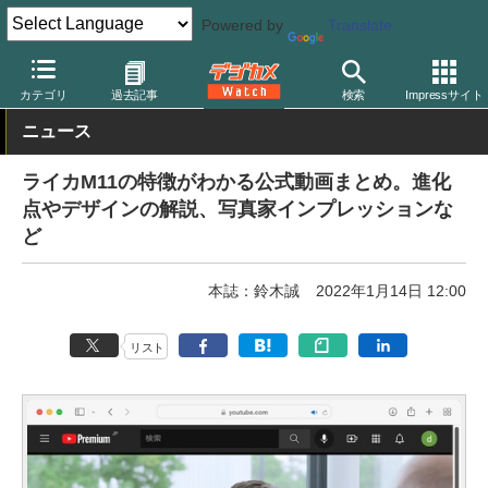
Powered by
Translate
デジカメ Watch
カメラ
レンジファインダーカメラ
ライカ
カテゴリ
過去記事
検索
Impressサイト
ニュース
ライカM11の特徴がわかる公式動画まとめ。進化
点やデザインの解説、写真家インプレッションな
ど
本誌：鈴木誠
2022年1月14日 12:00
リスト