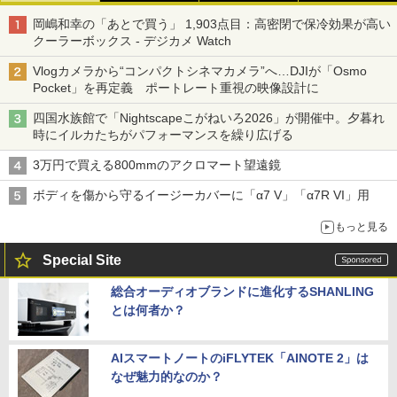
岡嶋和幸の「あとで買う」 1,903点目：高密閉で保冷効果が高い
クーラーボックス - デジカメ Watch
Vlogカメラから“コンパクトシネマカメラ”へ…DJIが「Osmo
Pocket」を再定義 ポートレート重視の映像設計に
四国水族館で「Nightscapeこがねいろ2026」が開催中。夕暮れ
時にイルカたちがパフォーマンスを繰り広げる
3万円で買える800mmのアクロマート望遠鏡
ボディを傷から守るイージーカバーに「α7 V」「α7R VI」用
もっと見る
Special Site
総合オーディオブランドに進化するSHANLING
とは何者か？
AIスマートノートのiFLYTEK「AINOTE 2」は
なぜ魅力的なのか？