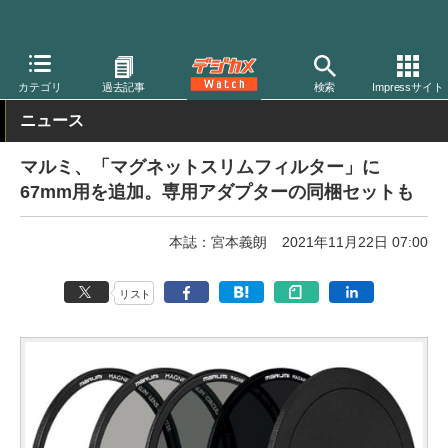
デジカメ Watch
レンズ
レンズフィルター
マルミ光機
カテゴリ
過去記事
検索
Impressサイト
ニュース
マルミ、「マグネットスリムフィルター」に
67mm用を追加。専用アダプターの同梱セットも
本誌：宮本義朗
2021年11月22日 07:00
リスト