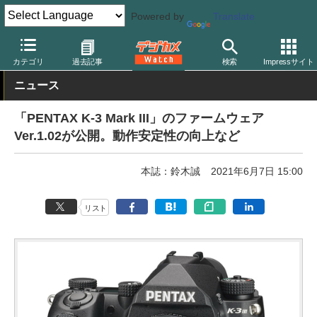
Powered by
Translate
デジカメ Watch
カメラ
一眼レフカメラ
ペンタックス
カテゴリ
過去記事
検索
Impressサイト
ニュース
「PENTAX K-3 Mark III」のファームウェア
Ver.1.02が公開。動作安定性の向上など
本誌：鈴木誠
2021年6月7日 15:00
リスト