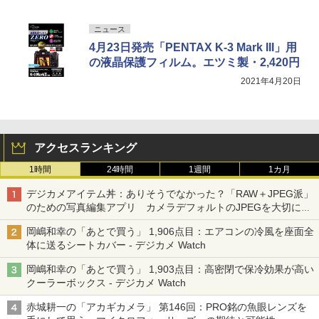
ニュース
4月23日発売「PENTAX K-3 Mark III」用
の液晶保護フィルム。エツミ製・2,420円
2021年4月20日
アクセスランキング
1時間
24時間
1週間
1カ月
デジカメアイテム丼：ありそうでなかった？「RAW＋JPEG派」
のための写真編集アプリ カメラデフォルトのJPEGを大切にす
る「Filmator」
岡嶋和幸の「あとで買う」 1,906点目：エアコンの冷風を座面全
体に送るシートカバー - デジカメ Watch
岡嶋和幸の「あとで買う」 1,903点目：高密閉で保冷効果が高い
クーラーボックス - デジカメ Watch
赤城耕一の「アカギカメラ」 第146回：PRO銘の魚眼レンズを