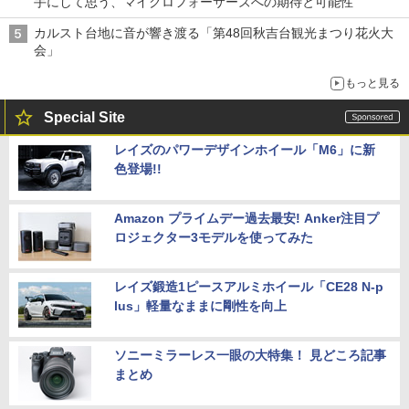
手にして思う、マイクロフォーサーズへの期待と可能性
カルスト台地に音が響き渡る「第48回秋吉台観光まつり花火大
会」
もっと見る
Special Site
レイズのパワーデザインホイール「M6」に新
色登場!!
Amazon プライムデー過去最安! Anker注目プ
ロジェクター3モデルを使ってみた
レイズ鍛造1ピースアルミホイール「CE28 N-p
lus」軽量なままに剛性を向上
ソニーミラーレス一眼の大特集！ 見どころ記事
まとめ