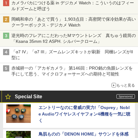
カメラバカにつける薬 in デジカメ Watch：こういうのはフィー
ルドズームと呼ぼう
岡嶋和幸の「あとで買う」 1,903点目：高密閉で保冷効果が高い
クーラーボックス - デジカメ Watch
逆光時のフレアにこだわったMマウントレンズ 真ちゅう鏡筒の
「Ksana 35mm f/2 ASPH. シルバークローム」
「α7 IV」「α7 III」ズームレンズキットが刷新 同梱レンズがII
型に
赤城耕一の「アカギカメラ」 第146回：PRO銘の魚眼レンズを
手にして思う、マイクロフォーサーズへの期待と可能性
もっと見る
Special Site
エントリーなのに脅威の実力!「Osprey」Nobl
e Audioワイヤレスイヤフォン4機種を一気に聴
く
鳥肌ものの「DENON HOME」サウンドを体感