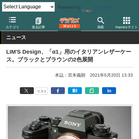
Powered by
Translate
デジカメ Watch
撮影用品
ボディケース
その他
カテゴリ
過去記事
検索
Impressサイト
ニュース
LIM'S Design、「α1」用のイタリアンレザーケー
ス。ブラックとブラウンの2色展開
本誌：宮本義朗
2021年5月20日 13:33
リスト