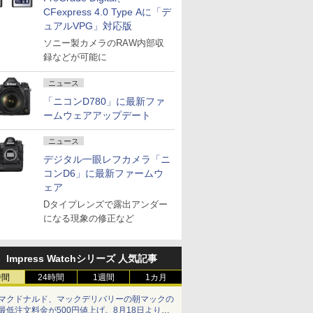
CFexpress 4.0 Type Aに「デ
ュアルVPG」対応版
ソニー製カメラのRAW内部収
録などが可能に
ニュース
「ニコンD780」に最新ファ
ームウェアアップデート
ニュース
デジタル一眼レフカメラ「ニ
コンD6」に最新ファームウ
ェア
Dタイプレンズで露出アンダー
になる現象の修正など
Impress Watchシリーズ 人気記事
時間
24時間
1週間
1カ月
マクドナルド、マックデリバリーの朝マックの
最低注文料金が500円値上げ。8月18日より