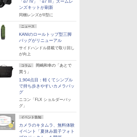
「α7 IV」「α7 III」ズームレ
ンズキットが刷新
同梱レンズがII型に
ニュース
KANIのロールトップ型三脚
バッグがリニューアル
サイドハンドル搭載で取り回し
が向上
岡嶋和幸の「あとで
コラム
買う」
1,904点目：軽くてシンプル
で持ち歩きやすいカメラバッ
グ
ニコン「FLX ショルダーバッ
グ」
イベント告知
カメラのキタムラ、無料体験
イベント「夏休み親子フォト