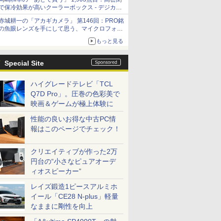
で保冷効果が高いクーラーボックス - デジカメ
Watch
赤城耕一の「アカギカメラ」 第146回：PRO銘
の魚眼レンズを手にして思う、マイクロフォー
サーズへの期待と可能性
もっと見る
Special Site
ハイグレードテレビ「TCL
Q7D Pro」。圧巻の色彩美で
映画＆ゲームが極上体験に
性能の良いお得な中古PC情
報はこのページでチェック！
クリエイティブが作った2万
円台の“小さなピュアオーデ
ィオスピーカー”
レイズ鍛造1ピースアルミホ
イール「CE28 N-plus」軽量
なままに剛性を向上