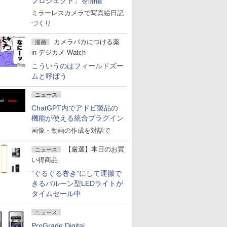
プロジェクト」を開催
ミラーレスカメラで写真絵日記
づくり
カメラバカにつける薬
漫画
in デジカメ Watch
こういうのはフィールドズー
ムと呼ぼう
ニュース
ChatGPT内でアドビ製品の
機能が使える統合プラグイン
画像・動画の作成を対話で
【厳選】本日のお買
ニュース
い得商品
“ぐるぐる巻き”にして運搬で
きるバルーン型LEDライトが
タイムセール中
ニュース
ProGrade Digital、