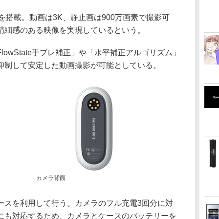
ーを搭載。動画は3K、静止画は900万画素で撮影可
精細感のある映像を実現しているという。
owState手ブレ補正」や「水平補正アルゴリズム」
抑制して安定した動画撮影が可能としている。
カメラ背面
ースを利用して行う。カメラのフル充電3回分に対
にも対応するため、カメラとケースのバッテリーを