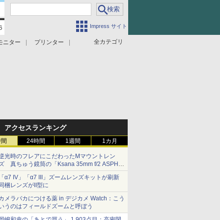
Impress サイト
全カテゴリ
モニター
プリンター
アクセスランキング
時間
24時間
1週間
1カ月
逆光時のフレアにこだわったMマウントレン
ズ 真ちゅう鏡筒の「Ksana 35mm f/2 ASPH.
シルバークローム」
「α7 IV」「α7 III」ズームレンズキットが刷新
同梱レンズがII型に
カメラバカにつける薬 in デジカメ Watch：こう
いうのはフィールドズームと呼ぼう
岡嶋和幸の「あとで買う」 1,903点目：高密閉