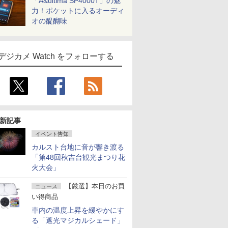
「A&ultima SP4000T」の魅
力！ポケットに入るオーディ
オの醍醐味
デジカメ Watch をフォローする
新記事
イベント告知
カルスト台地に音が響き渡る
「第48回秋吉台観光まつり花
火大会」
【厳選】本日のお買
ニュース
い得商品
車内の温度上昇を緩やかにす
る「遮光マジカルシェード」