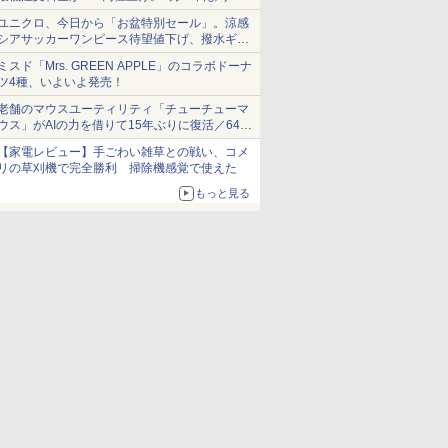
1,500円から受付
ユニクロ、今日から「お盆特別セール」。涼感
シアサッカーワンピース待望値下げ、撥水ギア
ショーツは1990円に
ミスド「Mrs. GREEN APPLE」のコラボドーナ
ツ4種、いよいよ発売！
老舗のマウスユーティリティ「チューチューマ
ウス」がAIの力を借りて15年ぶりに復活／64bit
化、Windows 10/11、「Chrome」も走り回
【家電レビュー】手ごわい雑草との戦い、コメ
る。復活記念で2026年末まで500円
リの草刈機で完全勝利 掃除機感覚で使えた
もっと見る