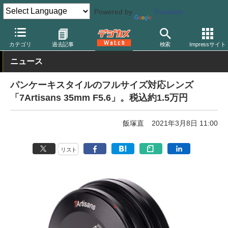
Powered by
Translate
デジカメ Watch
レンズ
交換レンズ
その他
カテゴリ
過去記事
検索
Impressサイト
ニュース
パンケーキスタイルのフルサイズ対応レンズ
「7Artisans 35mm F5.6」。税込約1.5万円
飯塚直
2021年3月8日 11:00
リスト