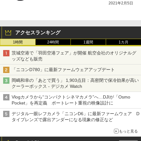
2021年2月5日
アクセスランキング
1時間
24時間
1週間
1カ月
茨城空港で「羽田空港フェア」が開催 航空会社のオリジナルグ
ッズなども販売
「ニコンD780」に最新ファームウェアアップデート
岡嶋和幸の「あとで買う」 1,903点目：高密閉で保冷効果が高い
クーラーボックス - デジカメ Watch
Vlogカメラから“コンパクトシネマカメラ”へ…DJIが「Osmo
Pocket」を再定義 ポートレート重視の映像設計に
デジタル一眼レフカメラ「ニコンD6」に最新ファームウェア D
タイプレンズで露出アンダーになる現象の修正など
もっと見る