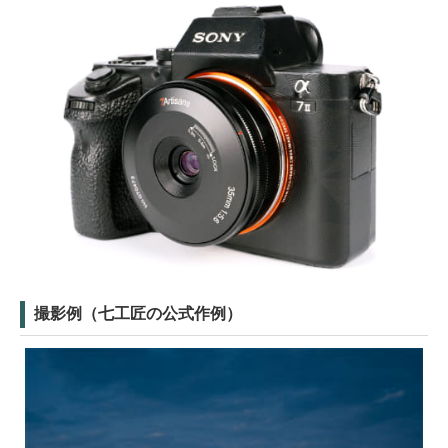
撮影例（七工匠の公式作例）