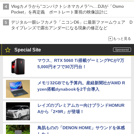
Vlogカメラから“コンパクトシネマカメラ”へ…DJIが「Osmo
Pocket」を再定義 ポートレート重視の映像設計に
デジタル一眼レフカメラ「ニコンD6」に最新ファームウェア D
タイプレンズで露出アンダーになる現象の修正など
もっと見る
Special Site
マウス、RTX 5060 Ti搭載ゲーミングPCが7万
5,000円オフで30万円台！
メモリ32GBでも予算内。産経新聞社がAMD R
yzen搭載dynabookを2千台導入
レイズのプレミアムカー向けブランドHOMUR
Aから「2×9R」が登場！
鳥肌ものの「DENON HOME」サウンドを体感