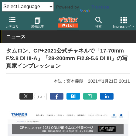
Powered by
Translate
デジカメ Watch
イベント
CP+
2021
カテゴリ
過去記事
検索
Impressサイト
ニュース
タムロン、CP+2021公式チャネルで「17-70mm
F/2.8 Di III-A」「28-200mm F/2.8-5.6 Di III」の写
真家インプレッション
本誌：宮本義朗
2021年1月21日 20:11
リスト