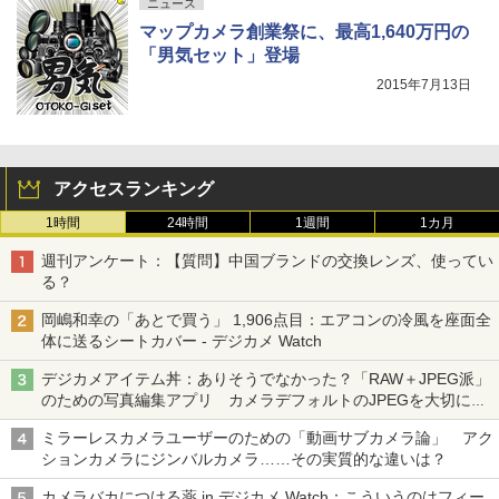
ニュース
マップカメラ創業祭に、最高1,640万円の
「男気セット」登場
2015年7月13日
アクセスランキング
1時間
24時間
1週間
1カ月
週刊アンケート：【質問】中国ブランドの交換レンズ、使ってい
る？
岡嶋和幸の「あとで買う」 1,906点目：エアコンの冷風を座面全
体に送るシートカバー - デジカメ Watch
デジカメアイテム丼：ありそうでなかった？「RAW＋JPEG派」
のための写真編集アプリ カメラデフォルトのJPEGを大切にす
る「Filmator」
ミラーレスカメラユーザーのための「動画サブカメラ論」 アク
ションカメラにジンバルカメラ……その実質的な違いは？
カメラバカにつける薬 in デジカメ Watch：こういうのはフィー