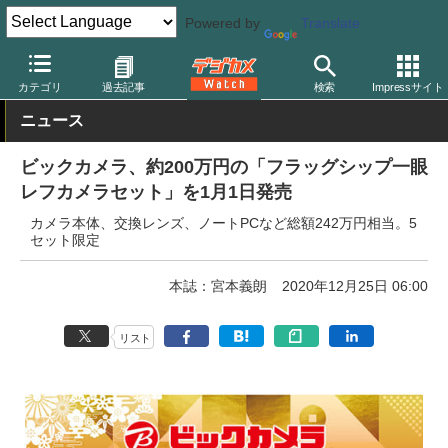
Powered by
Translate
デジカメ Watch
業界動向
企業
カテゴリ
過去記事
検索
Impressサイト
ニュース
ビックカメラ、約200万円の「フラッグシップ一眼
レフカメラセット」を1月1日発売
カメラ本体、交換レンズ、ノートPCなど総額242万円相当。5
セット限定
本誌：宮本義朗
2020年12月25日 06:00
リスト