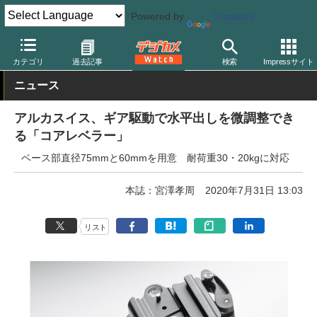
Powered by
Translate
デジカメ Watch
撮影用品
三脚/一脚/雲台
カテゴリ
過去記事
検索
Impressサイト
ニュース
アルカスイス、ギア駆動で水平出しを微調整でき
る「コアレベラー」
ベース部直径75mmと60mmを用意 耐荷重30・20kgに対応
本誌：宮澤孝周
2020年7月31日 13:03
リスト