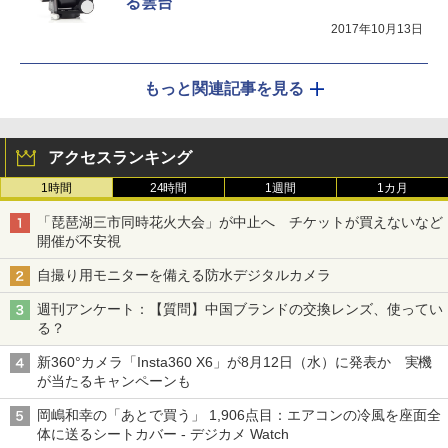
る雲台
2017年10月13日
もっと関連記事を見る
アクセスランキング
1時間
24時間
1週間
1カ月
「琵琶湖三市同時花火大会」が中止へ チケットが買えないなど
開催が不安視
自撮り用モニターを備える防水デジタルカメラ
週刊アンケート：【質問】中国ブランドの交換レンズ、使ってい
る？
新360°カメラ「Insta360 X6」が8月12日（水）に発表か 実機
が当たるキャンペーンも
岡嶋和幸の「あとで買う」 1,906点目：エアコンの冷風を座面全
体に送るシートカバー - デジカメ Watch