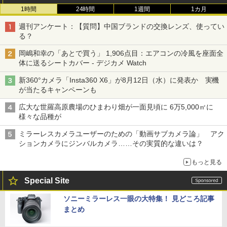
1時間
24時間
1週間
1カ月
週刊アンケート：【質問】中国ブランドの交換レンズ、使ってい
る？
岡嶋和幸の「あとで買う」 1,906点目：エアコンの冷風を座面全
体に送るシートカバー - デジカメ Watch
新360°カメラ「Insta360 X6」が8月12日（水）に発表か 実機
が当たるキャンペーンも
広大な世羅高原農場のひまわり畑が一面見頃に 6万5,000㎡に
様々な品種が
ミラーレスカメラユーザーのための「動画サブカメラ論」 アク
ションカメラにジンバルカメラ……その実質的な違いは？
もっと見る
Special Site
ソニーミラーレス一眼の大特集！ 見どころ記事
まとめ