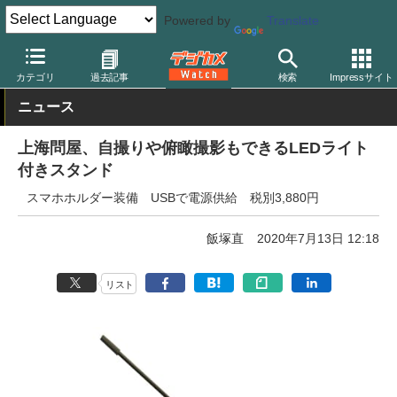
Powered by
Translate
デジカメ Watch
撮影用品
ストロボ（フラッシュ）
その他
カテゴリ
過去記事
検索
Impressサイト
ニュース
上海問屋、自撮りや俯瞰撮影もできるLEDライト
付きスタンド
スマホホルダー装備 USBで電源供給 税別3,880円
飯塚直
2020年7月13日 12:18
リスト