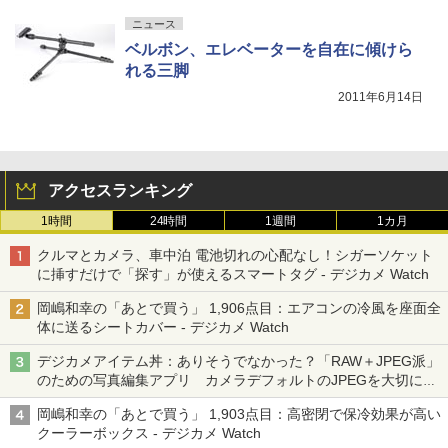
ニュース
ベルボン、エレベーターを自在に傾けら
れる三脚
2011年6月14日
アクセスランキング
1時間
24時間
1週間
1カ月
クルマとカメラ、車中泊 電池切れの心配なし！シガーソケット
に挿すだけで「探す」が使えるスマートタグ - デジカメ Watch
岡嶋和幸の「あとで買う」 1,906点目：エアコンの冷風を座面全
体に送るシートカバー - デジカメ Watch
デジカメアイテム丼：ありそうでなかった？「RAW＋JPEG派」
のための写真編集アプリ カメラデフォルトのJPEGを大切にす
る「Filmator」
岡嶋和幸の「あとで買う」 1,903点目：高密閉で保冷効果が高い
クーラーボックス - デジカメ Watch