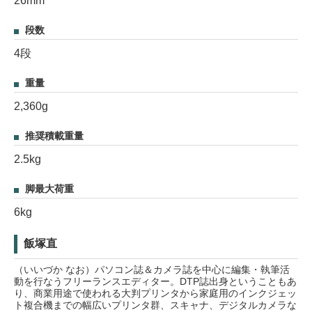
26mm
段数
4段
重量
2,360g
推奨積載重量
2.5kg
脚最大荷重
6kg
飯塚直
（いいづか なお）パソコン誌＆カメラ誌を中心に編集・執筆活
動を行なうフリーランスエディター。DTP誌出身ということもあ
り、商業用途で使われる大判プリンタから家庭用のインクジェッ
ト複合機までの幅広いプリンタ群、スキャナ、デジタルカメラな