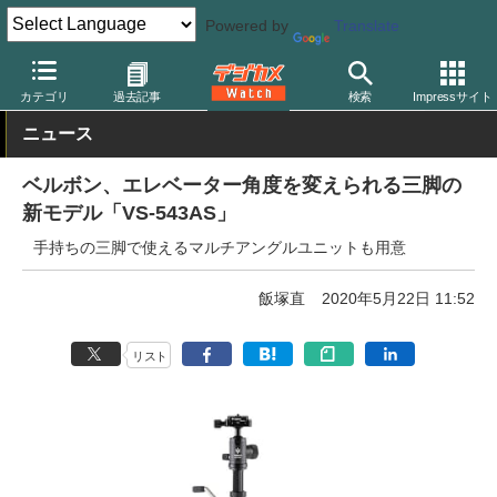
Powered by
Translate
デジカメ Watch
撮影用品
三脚/一脚/雲台
ベルボン
カテゴリ
過去記事
検索
Impressサイト
ニュース
ベルボン、エレベーター角度を変えられる三脚の
新モデル「VS-543AS」
手持ちの三脚で使えるマルチアングルユニットも用意
飯塚直
2020年5月22日 11:52
リスト