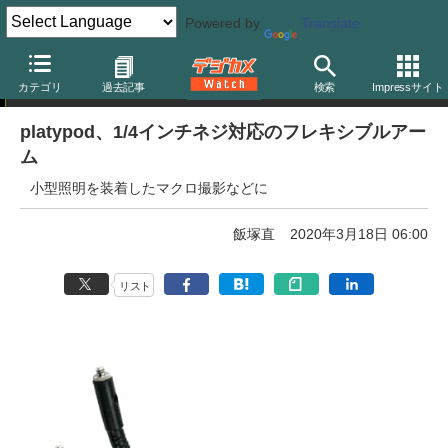
Powered by
Translate
ニュース
カテゴリ
過去記事
検索
Impressサイト
platypod、1/4インチネジ対応のフレキシブルアー
ム
小型照明を装着したマクロ撮影などに
飯塚直
2020年3月18日 06:00
リスト