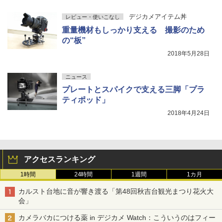
デジカメアイテム丼
レビュー・使いこなし
重量機材もしっかり支える 撮影のため
の“板”
2018年5月28日
ニュース
プレートとスパイクで支える三脚「プラ
ティポッド」
2018年4月24日
アクセスランキング
1時間
24時間
1週間
1カ月
カルスト台地に音が響き渡る「第48回秋吉台観光まつり花火大
会」
カメラバカにつける薬 in デジカメ Watch：こういうのはフィー