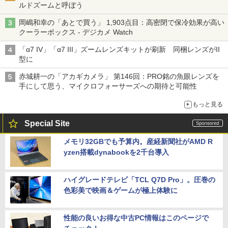
ルドズームと呼ぼう
岡嶋和幸の「あとで買う」 1,903点目：高密閉で保冷効果が高い
クーラーボックス - デジカメ Watch
「α7 IV」「α7 III」ズームレンズキットが刷新 同梱レンズがII
型に
赤城耕一の「アカギカメラ」 第146回：PRO銘の魚眼レンズを
手にして思う、マイクロフォーサーズへの期待と可能性
もっと見る
Special Site
メモリ32GBでも予算内。産経新聞社がAMD R
yzen搭載dynabookを2千台導入
ハイグレードテレビ「TCL Q7D Pro」。圧巻の
色彩美で映画＆ゲームが極上体験に
性能の良いお得な中古PC情報はこのページで