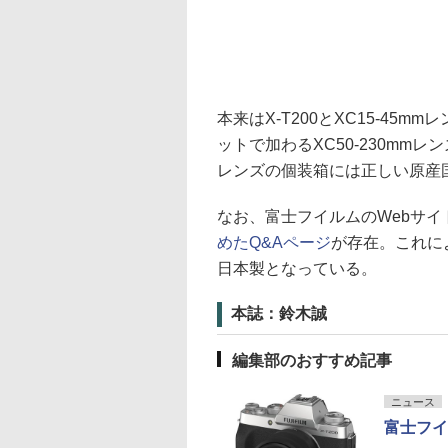
本来はX-T200とXC15-4
ットで加わるXC50-230m
レンズの個装箱には正しい原産
なお、富士フイルムのWebサイ
めたQ&Aページ
が存在。これによ
日本製となっている。
本誌：鈴木誠
編集部のおすすめ記事
ニュース
富士フイ