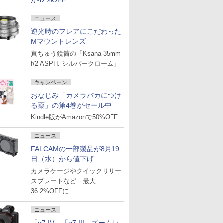
が42%OFF
ニュース
逆光時のフレアにこだわった
Mマウントレンズ
真ちゅう鏡筒の「Ksana 35mm
f/2 ASPH. シルバークローム」
キャンペーン
おなじみ「カメラバカにつけ
る薬」の第4巻がセール中
Kindle版がAmazonで50%OFF
ニュース
FALCAMの一部製品が8月19
日（水）から値下げ
カメラケージやクイックリリー
スプレートなど 最大
36.2%OFFに
ニュース
「α7 IV」「α7 III」ズームレ