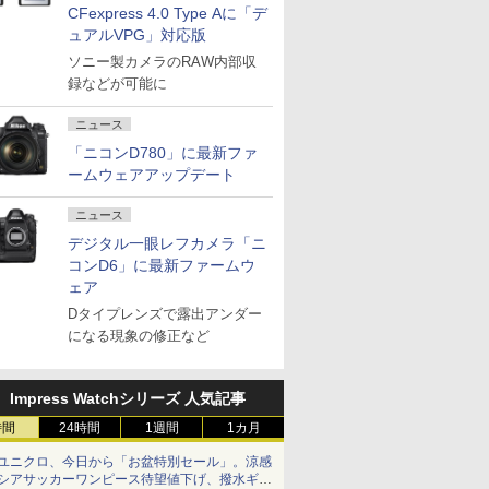
CFexpress 4.0 Type Aに「デ
ュアルVPG」対応版
ソニー製カメラのRAW内部収
録などが可能に
ニュース
「ニコンD780」に最新ファ
ームウェアアップデート
ニュース
デジタル一眼レフカメラ「ニ
コンD6」に最新ファームウ
ェア
Dタイプレンズで露出アンダー
になる現象の修正など
Impress Watchシリーズ 人気記事
時間
24時間
1週間
1カ月
ユニクロ、今日から「お盆特別セール」。涼感
シアサッカーワンピース待望値下げ、撥水ギア