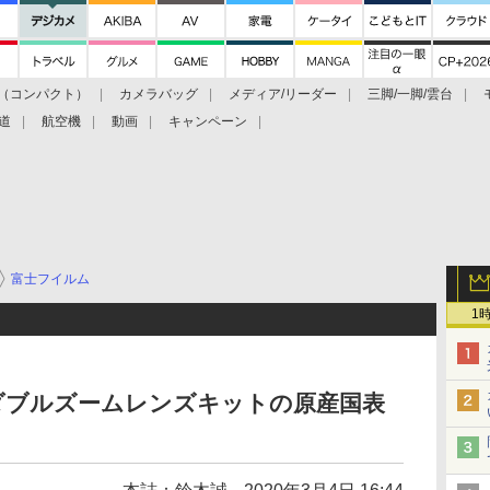
（コンパクト）
カメラバッグ
メディア/リーダー
三脚/一脚/雲台
道
航空機
動画
キャンペーン
富士フイルム
1
200」ダブルズームレンズキットの原産国表