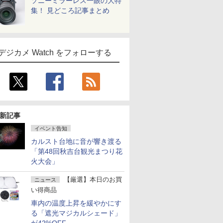
ソニーミラーレス一眼の大特
集！ 見どころ記事まとめ
デジカメ Watch をフォローする
新記事
イベント告知
カルスト台地に音が響き渡る
「第48回秋吉台観光まつり花
火大会」
【厳選】本日のお買
ニュース
い得商品
車内の温度上昇を緩やかにす
る「遮光マジカルシェード」