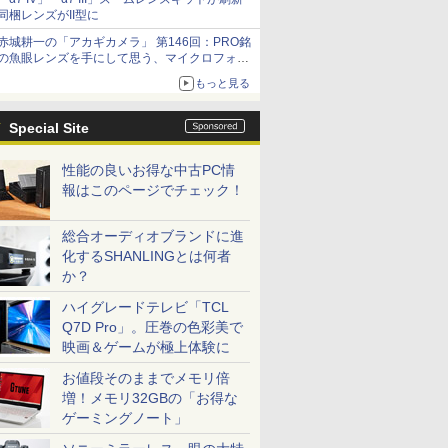
同梱レンズがII型に
赤城耕一の「アカギカメラ」 第146回：PRO銘
の魚眼レンズを手にして思う、マイクロフォー
サーズへの期待と可能性
もっと見る
Special Site
性能の良いお得な中古PC情
報はこのページでチェック！
総合オーディオブランドに進
化するSHANLINGとは何者
か？
ハイグレードテレビ「TCL
Q7D Pro」。圧巻の色彩美で
映画＆ゲームが極上体験に
お値段そのままでメモリ倍
増！メモリ32GBの「お得な
ゲーミングノート」