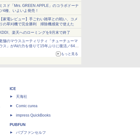
ショーツは1990円に
ミスド「Mrs. GREEN APPLE」のコラボドーナ
ツ4種、いよいよ発売！
【家電レビュー】手ごわい雑草との戦い、コメ
リの草刈機で完全勝利 掃除機感覚で使えた
KDDI、楽天へのローミングを9月末で終了
老舗のマウスユーティリティ「チューチューマ
ウス」がAIの力を借りて15年ぶりに復活／64bit
化、Windows 10/11、「Chrome」も走り回
もっと見る
る。復活記念で2026年末まで500円
ICE
天海社
ス
Comic curea
impress QuickBooks
PUBFUN
パブファンセルフ