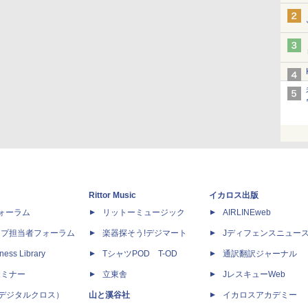
Rittor Music
イカロス出版
dフォーラム
リットーミュージック
AIRLINEweb
ップ担当者フォーラム
楽器探そう!デジマート
Jディフェンスニュー
ness Library
TシャツPOD T-OD
通訳翻訳ジャーナル
セミナー
立東舎
JレスキューWeb
 X（デジタルクロス）
山と溪谷社
イカロスアカデミー