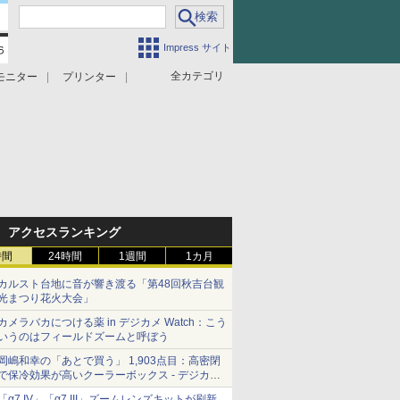
Impress サイト
全カテゴリ
モニター
プリンター
アクセスランキング
時間
24時間
1週間
1カ月
カルスト台地に音が響き渡る「第48回秋吉台観
光まつり花火大会」
カメラバカにつける薬 in デジカメ Watch：こう
いうのはフィールドズームと呼ぼう
岡嶋和幸の「あとで買う」 1,903点目：高密閉
で保冷効果が高いクーラーボックス - デジカメ
Watch
「α7 IV」「α7 III」ズームレンズキットが刷新