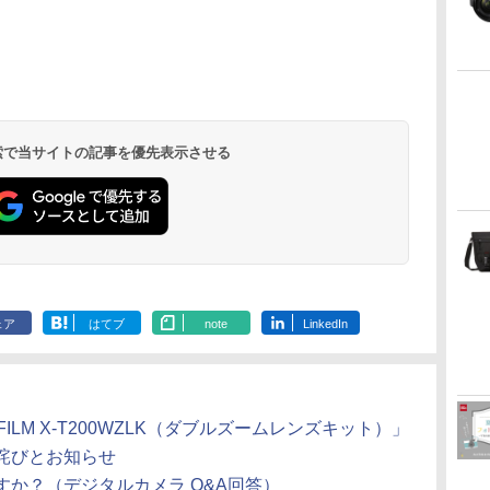
 検索で当サイトの記事を優先表示させる
ェア
はてブ
note
LinkedIn
ILM X-T200WZLK（ダブルズームレンズキット）」
詫びとお知らせ
か？（デジタルカメラ Q&A回答）