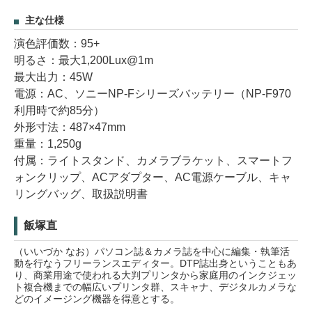
主な仕様
演色評価数：95+
明るさ：最大1,200Lux@1m
最大出力：45W
電源：AC、ソニーNP-Fシリーズバッテリー（NP-F970
利用時で約85分）
外形寸法：487×47mm
重量：1,250g
付属：ライトスタンド、カメラブラケット、スマートフ
ォンクリップ、ACアダプター、AC電源ケーブル、キャ
リングバッグ、取扱説明書
飯塚直
（いいづか なお）パソコン誌＆カメラ誌を中心に編集・執筆活
動を行なうフリーランスエディター。DTP誌出身ということもあ
り、商業用途で使われる大判プリンタから家庭用のインクジェッ
ト複合機までの幅広いプリンタ群、スキャナ、デジタルカメラな
どのイメージング機器を得意とする。