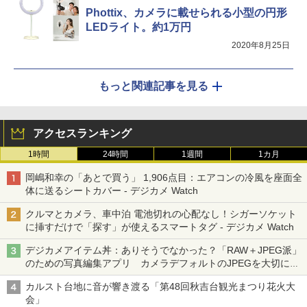
Phottix、カメラに載せられる小型の円形
LEDライト。約1万円
2020年8月25日
もっと関連記事を見る
アクセスランキング
1時間
24時間
1週間
1カ月
岡嶋和幸の「あとで買う」 1,906点目：エアコンの冷風を座面全
体に送るシートカバー - デジカメ Watch
クルマとカメラ、車中泊 電池切れの心配なし！シガーソケット
に挿すだけで「探す」が使えるスマートタグ - デジカメ Watch
デジカメアイテム丼：ありそうでなかった？「RAW＋JPEG派」
のための写真編集アプリ カメラデフォルトのJPEGを大切にす
る「Filmator」
カルスト台地に音が響き渡る「第48回秋吉台観光まつり花火大
会」