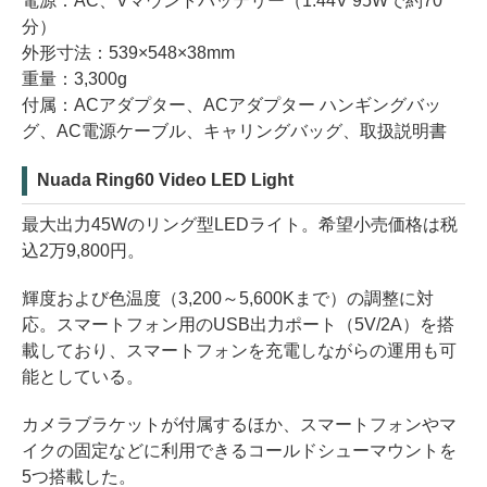
電源：AC、Vマウントバッテリー（1.44V 95Wで約70
分）
外形寸法：539×548×38mm
重量：3,300g
付属：ACアダプター、ACアダプター ハンギングバッ
グ、AC電源ケーブル、キャリングバッグ、取扱説明書
Nuada Ring60 Video LED Light
最大出力45Wのリング型LEDライト。希望小売価格は税
込2万9,800円。
輝度および色温度（3,200～5,600Kまで）の調整に対
応。スマートフォン用のUSB出力ポート（5V/2A）を搭
載しており、スマートフォンを充電しながらの運用も可
能としている。
カメラブラケットが付属するほか、スマートフォンやマ
イクの固定などに利用できるコールドシューマウントを
5つ搭載した。