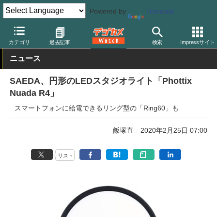
Powered by
Translate
デジカメ Watch
撮影用品
ストロボ（フラッシュ）
その他
カテゴリ
過去記事
検索
Impressサイト
ニュース
SAEDA、円形のLEDスタジオライト「Phottix
Nuada R4」
スマートフォンに給電できるリング型の「Ring60」も
飯塚直
2020年2月25日 07:00
リスト