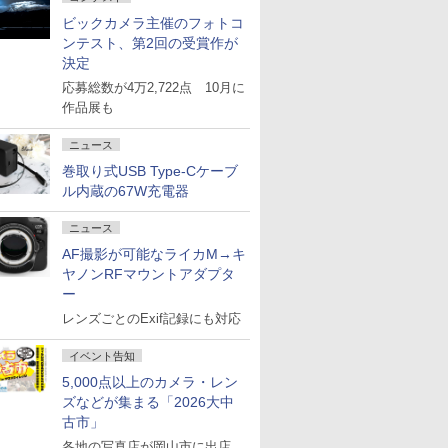
ビックカメラ主催のフォトコ
ンテスト、第2回の受賞作が
決定
応募総数が4万2,722点 10月に
作品展も
ニュース
巻取り式USB Type-Cケーブ
ル内蔵の67W充電器
ニュース
AF撮影が可能なライカM→キ
ヤノンRFマウントアダプタ
ー
レンズごとのExif記録にも対応
イベント告知
5,000点以上のカメラ・レン
ズなどが集まる「2026大中
古市」
各地の写真店が岡山市に出店