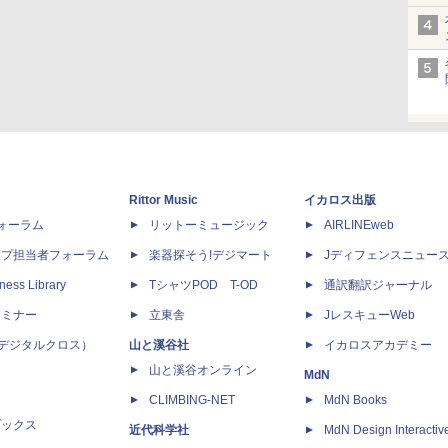
Rittor Music
イカロス出版
dフォーラム
リットーミュージック
AIRLINEweb
ップ担当者フォーラム
楽器探そう!デジマート
Jディフェンスニュー
ness Library
TシャツPOD T-OD
通訳翻訳ジャーナル
セミナー
立東舎
JレスキューWeb
 X（デジタルクロス）
山と溪谷社
イカロスアカデミー
山と溪谷オンライン
MdN
CLIMBING-NET
MdN Books
ブックス
近代科学社
MdN Design Interactiv