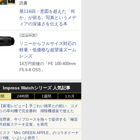
読書
第116回：意図を超えた「何
か」が宿る。写真というメデ
ィアの深遠さを伝える本
ニュース
ソニーからフルサイズ対応の
軽量・低価格な超望遠ズーム
レンズ
14万円前後の「FE 100-400mm
F5.6-8 OSS」
Impress Watchシリーズ 人気記事
時間
24時間
1週間
1カ月
【家電レビュー】手ごわい雑草との戦い、コメ
リの草刈機で完全勝利 掃除機感覚で使えた
吉野家、牛リブロースを熱々で提供する「極旨
牛鉄板ステーキ定食」を発売
ミスド「Mrs. GREEN APPLE」のコラボドーナ
ツ4種、いよいよ発売！