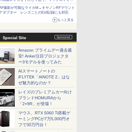
サーズへの期待と可能性
AF撮影が可能なライカM→キヤノンRFマウント
アダプター レンズごとのExif記録にも対応
もっと見る
Special Site
Amazon プライムデー過去最
安! Anker注目プロジェクタ
ー3モデルを使ってみた
AIスマートノートの
iFLYTEK「AINOTE 2」はな
ぜ魅力的なのか？
レイズのプレミアムカー向け
ブランドHOMURAから
「2×9R」が登場！
マウス、RTX 5060 Ti搭載ゲ
ーミングPCが7万5,000円オ
フで30万円台！