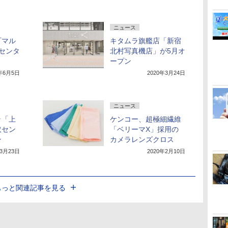
ニュース
町マル
キタムラ旗艦店「新宿
センタ
北村写真機店」が5月オ
ープン
0年6月5日
2020年3月24日
ニュース
ラ「上
ケンコー、超極細繊維
取セン
「ベリーマX」採用の
ン
カメラレンズクロス
年3月23日
2020年2月10日
もっと関連記事を見る