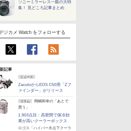
ソニーミラーレス一眼の大特
集！ 見どころ記事まとめ
デジカメ Watch をフォローする
新記事
ニュース
ZacutoからEOS C50用「Zフ
ァインダー」がリリース
岡嶋和幸の「あとで
コラム
買う」
1,903点目：高密閉で保冷効
果が高いクーラーボックス
ロゴス「ハイパー氷点下クーラ