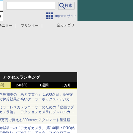
Impress サイト
全カテゴリ
モニター
プリンター
アクセスランキング
時間
24時間
1週間
1カ月
岡嶋和幸の「あとで買う」 1,903点目：高密閉
で保冷効果が高いクーラーボックス - デジカメ
Watch
ミラーレスカメラユーザーのための「動画サブ
カメラ論」 アクションカメラにジンバルカメ
ラ……その実質的な違いは？
3万円で買える800mmのアクロマート望遠鏡
赤城耕一の「アカギカメラ」 第146回：PRO銘
の魚眼レンズを手にして思う、マイクロフォー