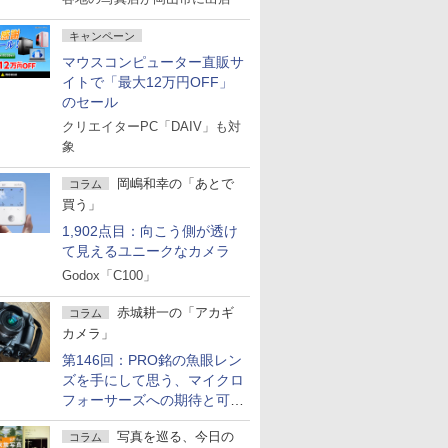
キャンペーン
マウスコンピューター直販サ
イトで「最大12万円OFF」
のセール
クリエイターPC「DAIV」も対
象
岡嶋和幸の「あとで
コラム
買う」
1,902点目：向こう側が透け
て見えるユニークなカメラ
Godox「C100」
赤城耕一の「アカギ
コラム
カメラ」
第146回：PRO銘の魚眼レン
ズを手にして思う、マイクロ
フォーサーズへの期待と可能
性
写真を巡る、今日の
コラム