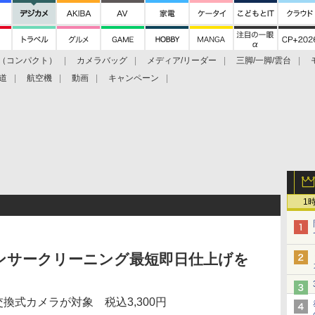
（コンパクト）
カメラバッグ
メディア/リーダー
三脚/一脚/雲台
道
航空機
動画
キャンペーン
1
ンサークリーニング最短即日仕上げを
換式カメラが対象 税込3,300円