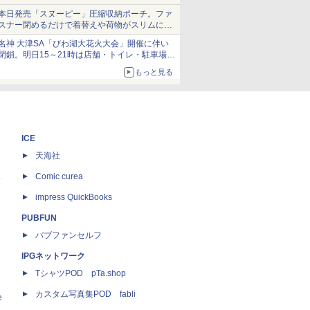
本日発売「スヌーピー」圧縮収納ポーチ。ファ
スナー閉めるだけで着替えや荷物がスリムにま
とまる
名神 大津SA「びわ湖大花火大会」開催に伴い
閉鎖。明日15～21時は店舗・トイレ・駐車場の
利用不可
もっと見る
ICE
天海社
ス
Comic curea
impress QuickBooks
PUBFUN
パブファンセルフ
IPGネットワーク
TシャツPOD pTa.shop
カスタム写真集POD fabli
e