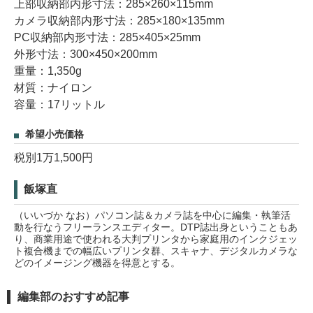
上部収納部内形寸法：285×260×115mm
カメラ収納部内形寸法：285×180×135mm
PC収納部内形寸法：285×405×25mm
外形寸法：300×450×200mm
重量：1,350g
材質：ナイロン
容量：17リットル
希望小売価格
税別1万1,500円
飯塚直
（いいづか なお）パソコン誌＆カメラ誌を中心に編集・執筆活
動を行なうフリーランスエディター。DTP誌出身ということもあ
り、商業用途で使われる大判プリンタから家庭用のインクジェッ
ト複合機までの幅広いプリンタ群、スキャナ、デジタルカメラな
どのイメージング機器を得意とする。
編集部のおすすめ記事