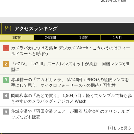
2019年10月8日
アクセスランキング
1時間
24時間
1週間
1カ月
カメラバカにつける薬 in デジカメ Watch：こういうのはフィー
ルドズームと呼ぼう
「α7 IV」「α7 III」ズームレンズキットが刷新 同梱レンズがII
型に
赤城耕一の「アカギカメラ」 第146回：PRO銘の魚眼レンズを
手にして思う、マイクロフォーサーズへの期待と可能性
岡嶋和幸の「あとで買う」 1,904点目：軽くてシンプルで持ち歩
きやすいカメラバッグ - デジカメ Watch
茨城空港で「羽田空港フェア」が開催 航空会社のオリジナルグ
ッズなども販売
もっと見る