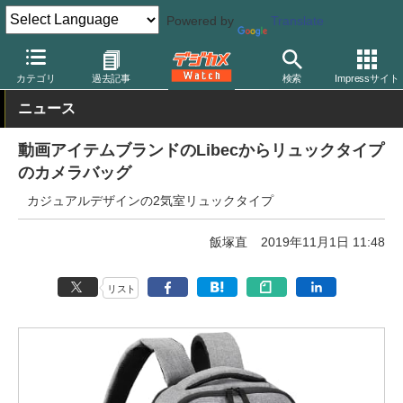
Powered by
Translate
デジカメ Watch
撮影用品
カメラバッグ
カテゴリ
過去記事
検索
Impressサイト
ニュース
動画アイテムブランドのLibecからリュックタイプ
のカメラバッグ
カジュアルデザインの2気室リュックタイプ
飯塚直
2019年11月1日 11:48
リスト