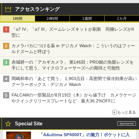
アクセスランキング
1時間
24時間
1週間
1カ月
「α7 IV」「α7 III」ズームレンズキットが刷新 同梱レンズがII
型に
カメラバカにつける薬 in デジカメ Watch：こういうのはフィー
ルドズームと呼ぼう
赤城耕一の「アカギカメラ」 第146回：PRO銘の魚眼レンズを
手にして思う、マイクロフォーサーズへの期待と可能性
岡嶋和幸の「あとで買う」 1,903点目：高密閉で保冷効果が高い
クーラーボックス - デジカメ Watch
FALCAMの一部製品が8月19日（木）から値下げ カメラケージ
やクイックリリースプレートなど 最大36.2%OFFに
もっと見る
Special Site
「A&ultima SP4000T」の魅力！ポケットに入