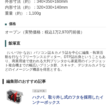
外形寸法（約）：340×350×160mm
内形寸法（約）：320×330×140mm
重量（約）：1,100g
価格
オープン（実勢価格：税込1万2,970円前後）
飯塚直
（いいづか なお）パソコン誌＆カメラ誌を中心に編集・執筆活
動を行なうフリーランスエディター。DTP誌出身ということもあ
り、商業用途で使われる大判プリンタから家庭用のインクジェッ
ト複合機までの幅広いプリンタ群、スキャナ、デジタルカメラな
どのイメージング機器を得意とする。
編集部のおすすめ記事
ニュース
ハクバ、取り外し式のフタを採用したイ
ンナーボックス