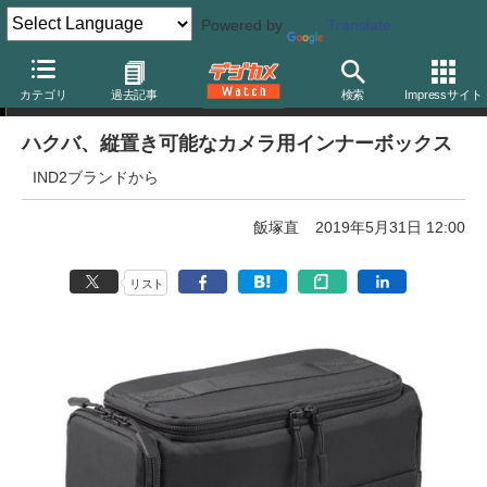
Powered by
Translate
ニュース
カテゴリ
過去記事
検索
Impressサイト
ハクバ、縦置き可能なカメラ用インナーボックス
IND2ブランドから
飯塚直
2019年5月31日 12:00
リスト