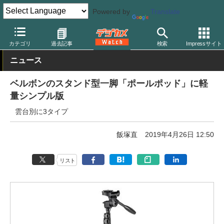
Powered by
Translate
デジカメ Watch
撮影用品
三脚/一脚/雲台
ベルボン
カテゴリ
過去記事
検索
Impressサイト
ニュース
ベルボンのスタンド型一脚「ポールポッド」に軽
量シンプル版
雲台別に3タイプ
飯塚直
2019年4月26日 12:50
リスト