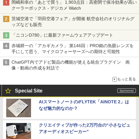
岡嶋和幸の「あとで買う」 1,903点目：高密閉で保冷効果が高い
クーラーボックス - デジカメ Watch
茨城空港で「羽田空港フェア」が開催 航空会社のオリジナルグ
ッズなども販売
「ニコンD780」に最新ファームウェアアップデート
赤城耕一の「アカギカメラ」 第146回：PRO銘の魚眼レンズを
手にして思う、マイクロフォーサーズへの期待と可能性
ChatGPT内でアドビ製品の機能が使える統合プラグイン 画
像・動画の作成を対話で
もっと見る
Special Site
AIスマートノートのiFLYTEK「AINOTE 2」は
なぜ魅力的なのか？
クリエイティブが作った2万円台の“小さなピュ
アオーディオスピーカー”