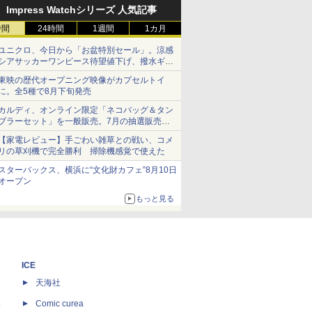
Impress Watchシリーズ 人気記事
時間
24時間
1週間
1カ月
ユニクロ、今日から「お盆特別セール」。涼感
シアサッカーワンピース待望値下げ、撥水ギア
ショーツは1990円に
東映の歴代オープニング映像がカプセルトイ
に。全5種で8月下旬発売
カルディ、オンライン限定「ネコバッグ＆タン
ブラーセット」を一般販売。7月の抽選販売の
当選無効分
【家電レビュー】手ごわい雑草との戦い、コメ
リの草刈機で完全勝利 掃除機感覚で使えた
スターバックス、横浜に“文化財カフェ”8月10日
オープン
もっと見る
ICE
天海社
ス
Comic curea