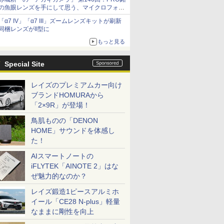
の魚眼レンズを手にして思う、マイクロフォー
サーズへの期待と可能性
「α7 IV」「α7 III」ズームレンズキットが刷新
同梱レンズがII型に
もっと見る
Special Site
レイズのプレミアムカー向け
ブランドHOMURAから
「2×9R」が登場！
鳥肌ものの「DENON
HOME」サウンドを体感し
た！
AIスマートノートの
iFLYTEK「AINOTE 2」はな
ぜ魅力的なのか？
レイズ鍛造1ピースアルミホ
イール「CE28 N-plus」軽量
なままに剛性を向上