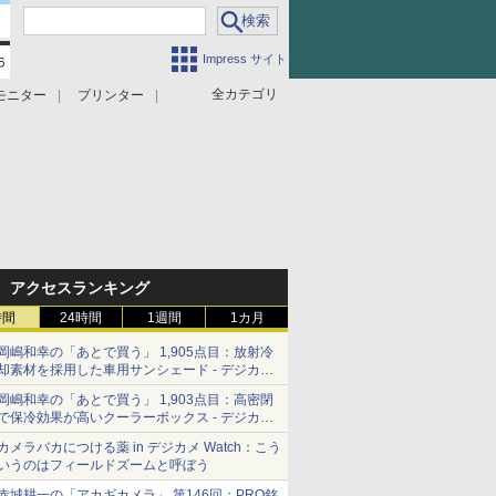
Impress サイト
全カテゴリ
モニター
プリンター
アクセスランキング
時間
24時間
1週間
1カ月
岡嶋和幸の「あとで買う」 1,905点目：放射冷
却素材を採用した車用サンシェード - デジカメ
Watch
岡嶋和幸の「あとで買う」 1,903点目：高密閉
で保冷効果が高いクーラーボックス - デジカメ
Watch
カメラバカにつける薬 in デジカメ Watch：こう
いうのはフィールドズームと呼ぼう
赤城耕一の「アカギカメラ」 第146回：PRO銘