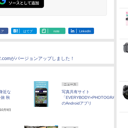
ェア
はてブ
note
LinkedIn
HER.comがバージョンアップしました！
ニュース
 身近な
写真共有サイト
旅 秋
「EVERYBODY×PHOTOGRAPHER.
のAndroidアプリ
年10月9日
2018