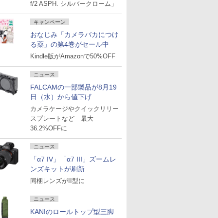
f/2 ASPH. シルバークローム」
キャンペーン
おなじみ「カメラバカにつけ
る薬」の第4巻がセール中
Kindle版がAmazonで50%OFF
ニュース
FALCAMの一部製品が8月19
日（水）から値下げ
カメラケージやクイックリリー
スプレートなど 最大
36.2%OFFに
ニュース
「α7 IV」「α7 III」ズームレ
com」
ンズキットが刷新
同梱レンズがII型に
年6月18日
ニュース
KANIのロールトップ型三脚