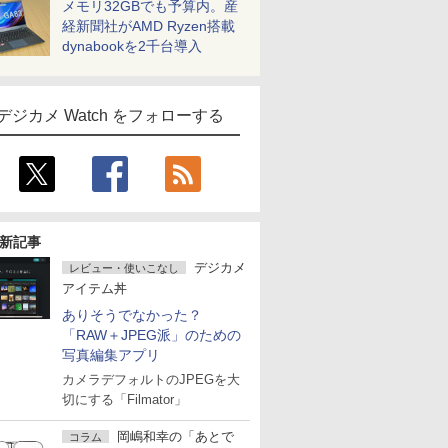
メモリ32GBでも予算内。産
経新聞社がAMD Ryzen搭載
dynabookを2千台導入
デジカメ Watch をフォローする
新記事
デジカメ
レビュー・使いこなし
アイテム丼
ありそうでなかった？
「RAW＋JPEG派」のための
写真編集アプリ
カメラデフォルトのJPEGを大
切にする「Filmator」
岡嶋和幸の「あとで
コラム