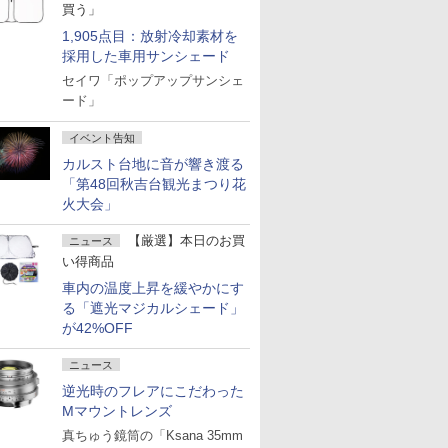
買う」
1,905点目：放射冷却素材を
採用した車用サンシェード
セイワ「ポップアップサンシェ
ード」
イベント告知
カルスト台地に音が響き渡る
「第48回秋吉台観光まつり花
火大会」
【厳選】本日のお買
ニュース
い得商品
車内の温度上昇を緩やかにす
る「遮光マジカルシェード」
が42%OFF
ニュース
逆光時のフレアにこだわった
Mマウントレンズ
真ちゅう鏡筒の「Ksana 35mm