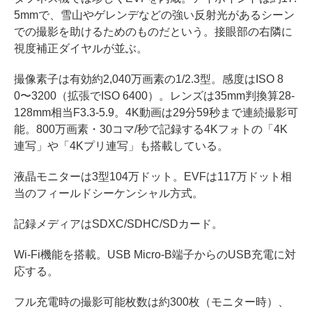
5mmで、雪山やゲレンデなどの強い反射光があるシーン
での撮影を助けるためのものだという。接眼部の右隣に
視度補正ダイヤルが並ぶ。
撮像素子は有効約2,040万画素の1/2.3型。感度はISO 8
0〜3200（拡張でISO 6400）。レンズは35mm判換算28-
128mm相当F3.3-5.9。4K動画は29分59秒まで連続撮影可
能。800万画素・30コマ/秒で記録する4Kフォトの「4K
連写」や「4Kプリ連写」も搭載している。
液晶モニターは3型104万ドット。EVFは117万ドット相
当のフィールドシーケンシャル方式。
記録メディアはSDXC/SDHC/SDカード。
Wi-Fi機能を搭載。USB Micro-B端子からのUSB充電に対
応する。
フル充電時の撮影可能枚数は約300枚（モニター時）、