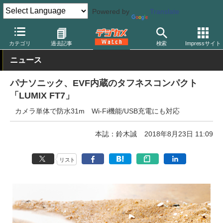
Powered by
Translate
デジカメ Watch
カメラ
レンズ一体型（コンパクト）カメラ
パ
カテゴリ
過去記事
検索
Impressサイト
ニュース
パナソニック、EVF内蔵のタフネスコンパクト
「LUMIX FT7」
カメラ単体で防水31m Wi-Fi機能/USB充電にも対応
本誌：鈴木誠
2018年8月23日 11:09
リスト