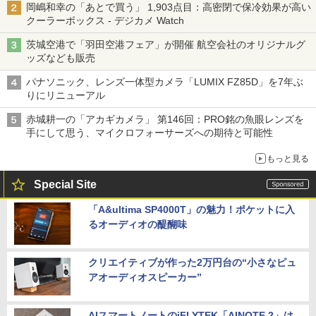
岡嶋和幸の「あとで買う」 1,903点目：高密閉で保冷効果が高い
クーラーボックス - デジカメ Watch
茨城空港で「羽田空港フェア」が開催 航空会社のオリジナルグ
ッズなども販売
パナソニック、レンズ一体型カメラ「LUMIX FZ85D」を7年ぶ
りにリニューアル
赤城耕一の「アカギカメラ」 第146回：PRO銘の魚眼レンズを
手にして思う、マイクロフォーサーズへの期待と可能性
もっと見る
Special Site
「A&ultima SP4000T」の魅力！ポケットに入
るオーディオの醍醐味
クリエイティブが作った2万円台の“小さなピュ
アオーディオスピーカー”
AIスマートノートのiFLYTEK「AINOTE 2」は