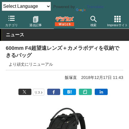
Powered by
Translate
デジカメ Watch
撮影用品
カメラバッグ
ケンコー
カテゴリ
過去記事
検索
Impressサイト
ニュース
600mm F4超望遠レンズ＋カメラボディを収納で
きるバッグ
より頑丈にリニューアル
飯塚直
2018年12月17日 11:43
リスト