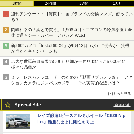
1時間
24時間
1週間
1カ月
週刊アンケート：【質問】中国ブランドの交換レンズ、使ってい
る？
岡嶋和幸の「あとで買う」 1,906点目：エアコンの冷風を座面全
体に送るシートカバー - デジカメ Watch
新360°カメラ「Insta360 X6」が8月12日（水）に発表か 実機
が当たるキャンペーンも
広大な世羅高原農場のひまわり畑が一面見頃に 6万5,000㎡に
様々な品種が
ミラーレスカメラユーザーのための「動画サブカメラ論」 アク
ションカメラにジンバルカメラ……その実質的な違いは？
もっと見る
Special Site
レイズ鍛造1ピースアルミホイール「CE28 N-p
lus」軽量なままに剛性を向上