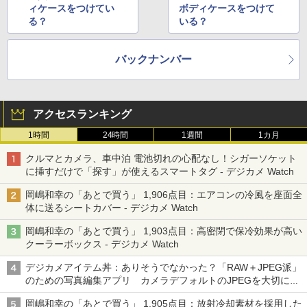
ィケースをつけてい
ボディケースをつけて
る？
いる？
バックナンバー
アクセスランキング
1時間
24時間
1週間
1カ月
クルマとカメラ、車中泊 電池切れの心配なし！シガーソケット
に挿すだけで「探す」が使えるスマートタグ - デジカメ Watch
岡嶋和幸の「あとで買う」 1,906点目：エアコンの冷風を座面全
体に送るシートカバー - デジカメ Watch
岡嶋和幸の「あとで買う」 1,903点目：高密閉で保冷効果が高い
クーラーボックス - デジカメ Watch
デジカメアイテム丼：ありそうでなかった？「RAW＋JPEG派」
のための写真編集アプリ カメラデフォルトのJPEGを大切にす
る「Filmator」
岡嶋和幸の「あとで買う」 1,905点目：放射冷却素材を採用した