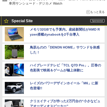
車用サンシェード - デジカメ Watch
もっと見る
Special Site
メモリ32GBでも予算内。産経新聞社がAMD R
yzen搭載dynabookを2千台導入
鳥肌ものの「DENON HOME」サウンドを体感
した！
ハイグレードテレビ「TCL Q7D Pro」。圧巻の
色彩美で映画＆ゲームが極上体験に
レイズのパワーデザインホイール「M6」に新
色登場!!
クリエイティブが作った2万円台の“小さなピュ
アオーディオスピーカー”