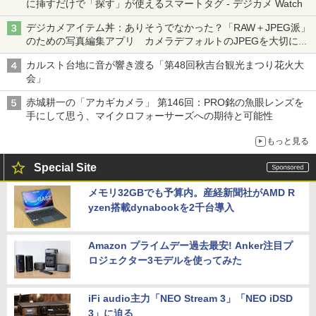
に挿すだけで「探す」が使えるスマートタグ - デジカメ Watch
デジカメアイテム丼：ありそうでなかった？「RAW＋JPEG派」
のための写真編集アプリ カメラデフォルトのJPEGを大切にす
る「Filmator」
カルスト台地に音が響き渡る「第48回秋吉台観光まつり花火大
会」
赤城耕一の「アカギカメラ」 第146回：PRO銘の魚眼レンズを
手にして思う、マイクロフォーサーズへの期待と可能性
もっと見る
Special Site
メモリ32GBでも予算内。産経新聞社がAMD R
yzen搭載dynabookを2千台導入
Amazon プライムデー過去最安! Anker注目プ
ロジェクター3モデルを使ってみた
iFi audio主力「NEO Stream 3」「NEO iDSD
3」に迫る