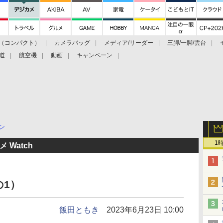
（コンパクト）
カメラバッグ
メディア/リーダー
三脚/一脚/雲台
道
航空機
動画
キャンペーン
ン
1
 Watch
1）
飯田ともき
2023年6月23日 10:00