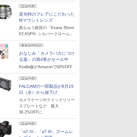
ニュース
逆光時のフレアにこだわった
Mマウントレンズ
真ちゅう鏡筒の「Ksana 35mm
f/2 ASPH. シルバークローム」
キャンペーン
おなじみ「カメラバカにつけ
る薬」の第4巻がセール中
Kindle版がAmazonで50%OFF
ニュース
FALCAMの一部製品が8月19
日（水）から値下げ
カメラケージやクイックリリー
スプレートなど 最大
36.2%OFFに
ニュース
「α7 IV」「α7 III」ズームレ