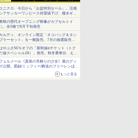
ユニクロ、今日から「お盆特別セール」。涼感
シアサッカーワンピース待望値下げ、撥水ギア
ショーツは1990円に
東映の歴代オープニング映像がカプセルトイ
に。全5種で8月下旬発売
カルディ、オンライン限定「ネコバッグ＆タン
ブラーセット」を一般販売。7月の抽選販売の
当選無効分
はやぶさ50％オフの「新幹線eチケット（トク
だ値スペシャル28）」発売。秋冬乗車分、えき
ねっと限定
フェルメール《真珠の耳飾りの少女》展のグッ
ズ公開。図録/ミッフィー/葬送のフリーレンほ
か、注目ブランドコラボが実現
もっと見る