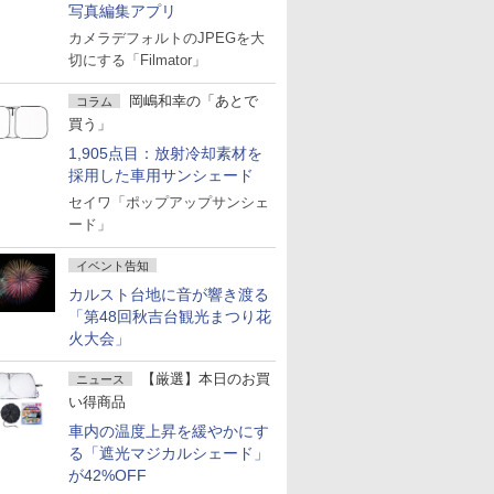
写真編集アプリ
カメラデフォルトのJPEGを大
切にする「Filmator」
岡嶋和幸の「あとで
コラム
買う」
1,905点目：放射冷却素材を
採用した車用サンシェード
セイワ「ポップアップサンシェ
ード」
イベント告知
カルスト台地に音が響き渡る
「第48回秋吉台観光まつり花
火大会」
【厳選】本日のお買
ニュース
い得商品
車内の温度上昇を緩やかにす
る「遮光マジカルシェード」
が42%OFF