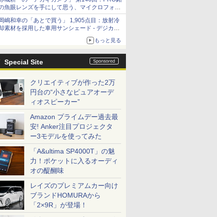
の魚眼レンズを手にして思う、マイクロフォー
サーズへの期待と可能性
岡嶋和幸の「あとで買う」 1,905点目：放射冷
却素材を採用した車用サンシェード - デジカメ
Watch
もっと見る
Special Site
クリエイティブが作った2万
円台の“小さなピュアオーデ
ィオスピーカー”
Amazon プライムデー過去最
安! Anker注目プロジェクタ
ー3モデルを使ってみた
「A&ultima SP4000T」の魅
力！ポケットに入るオーディ
オの醍醐味
レイズのプレミアムカー向け
ブランドHOMURAから
「2×9R」が登場！