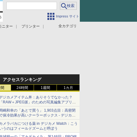
Impress サイト
全カテゴリ
モニター
プリンター
アクセスランキング
時間
24時間
1週間
1カ月
デジカメアイテム丼：ありそうでなかった？
「RAW＋JPEG派」のための写真編集アプリ
カメラデフォルトのJPEGを大切にする
岡嶋和幸の「あとで買う」 1,903点目：高密閉
「Filmator」
で保冷効果が高いクーラーボックス - デジカメ
Watch
カメラバカにつける薬 in デジカメ Watch：こう
いうのはフィールドズームと呼ぼう
赤城耕一の「アカギカメラ」 第146回：PRO銘