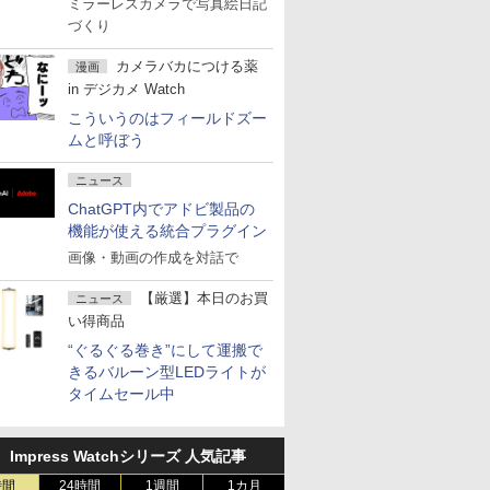
ミラーレスカメラで写真絵日記
づくり
カメラバカにつける薬
漫画
in デジカメ Watch
こういうのはフィールドズー
ムと呼ぼう
ニュース
ChatGPT内でアドビ製品の
機能が使える統合プラグイン
画像・動画の作成を対話で
【厳選】本日のお買
ニュース
い得商品
“ぐるぐる巻き”にして運搬で
きるバルーン型LEDライトが
タイムセール中
Impress Watchシリーズ 人気記事
時間
24時間
1週間
1カ月