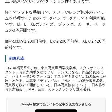
工が施されているのでクッション性もあります。
軽くてソフトな手触りで、カメラやレンズ以外のアイテ
ムを整理するためのバッグインバッグとしても利用可能
です。M、L、XLの3サイズ、ブラック、カーキ、ベージ
ュの3色展開です。
価格はMが1,980円前後、Lが2,200円前後、XLが2,420円
前後です。
岡嶋和幸
1967年福岡県生まれ。東京写真専門学校卒業。スタジオアシス
タント、写真家助手を経てフリーランスとなる。作品発表のほ
か、セミナー講師やフォトコンテスト審査員など活動の範囲は多
岐にわたる。写真集『ディングル』『風と土』のほか著書多数。
写真展も数多く開催している。日本写真協会（PSJ）、日本作例
写真家協会（JSPA）会員。カメラグランプリ選考委員。
Google 検索で当サイトの記事を優先表示させる