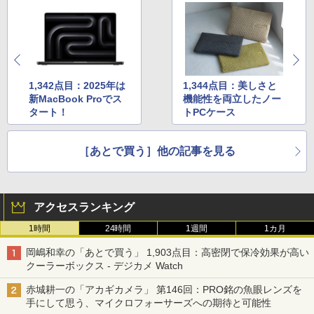
1,342点目：2025年は
1,344点目：美しさと
新MacBook Proでス
機能性を両立したノー
タート！
トPCケース
［あとで買う］他の記事を見る
アクセスランキング
1時間
24時間
1週間
1カ月
岡嶋和幸の「あとで買う」 1,903点目：高密閉で保冷効果が高い
クーラーボックス - デジカメ Watch
赤城耕一の「アカギカメラ」 第146回：PRO銘の魚眼レンズを
手にして思う、マイクロフォーサーズへの期待と可能性