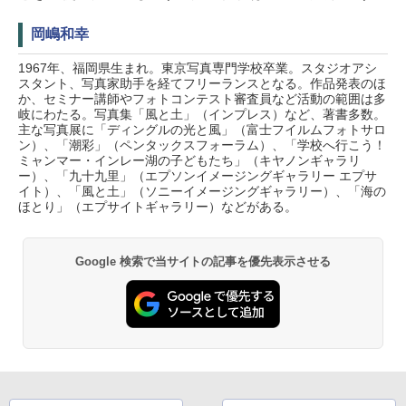
岡嶋和幸
1967年、福岡県生まれ。東京写真専門学校卒業。スタジオアシ
スタント、写真家助手を経てフリーランスとなる。作品発表のほ
か、セミナー講師やフォトコンテスト審査員など活動の範囲は多
岐にわたる。写真集「風と土」（インプレス）など、著書多数。
主な写真展に「ディングルの光と風」（富士フイルムフォトサロ
ン）、「潮彩」（ペンタックスフォーラム）、「学校へ行こう！
ミャンマー・インレー湖の子どもたち」（キヤノンギャラリ
ー）、「九十九里」（エプソンイメージングギャラリー エプサ
イト）、「風と土」（ソニーイメージングギャラリー）、「海の
ほとり」（エプサイトギャラリー）などがある。
Google 検索で当サイトの記事を優先表示させる