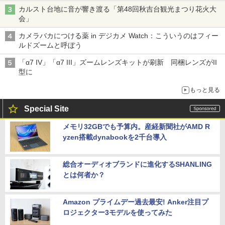
カルスト台地に音が響き渡る「第48回秋吉台観光まつり花火大
会」
カメラバカにつける薬 in デジカメ Watch：こういうのはフィー
ルドズームと呼ぼう
「α7 IV」「α7 III」ズームレンズキットが刷新 同梱レンズがII
型に
もっと見る
Special Site
メモリ32GBでも予算内。産経新聞社がAMD R
yzen搭載dynabookを2千台導入
総合オーディオブランドに進化するSHANLING
とは何者か？
Amazon プライムデー過去最安! Anker注目プ
ロジェクター3モデルを使ってみた