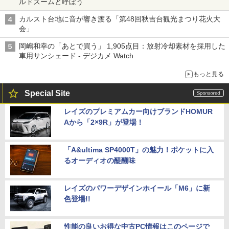
ルドズームと呼ぼう
カルスト台地に音が響き渡る「第48回秋吉台観光まつり花火大
会」
岡嶋和幸の「あとで買う」 1,905点目：放射冷却素材を採用した
車用サンシェード - デジカメ Watch
もっと見る
Special Site
レイズのプレミアムカー向けブランドHOMUR
Aから「2×9R」が登場！
「A&ultima SP4000T」の魅力！ポケットに入
るオーディオの醍醐味
レイズのパワーデザインホイール「M6」に新
色登場!!
性能の良いお得な中古PC情報はこのページで