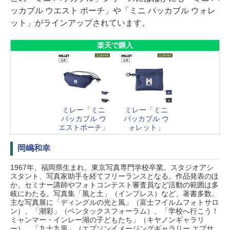
ッカブル ウエスト ポーチ」や「ミニ パッカブル ウォレ
ット」がラインアップされています。
楽天で購入
ミレー「ミニ
ミレー「ミニ
パッカブル ウ
パッカブル ウ
エストポーチ」
ォレット」
岡嶋和幸
1967年、福岡県生まれ。東京写真専門学校卒業。スタジオアシ
スタント、写真家助手を経てフリーランスとなる。作品発表のほ
か、セミナー講師やフォトコンテスト審査員など活動の範囲は多
岐にわたる。写真集「風と土」（インプレス）など、著書多数。
主な写真展に「ディングルの光と風」（富士フイルムフォトサロ
ン）、「潮彩」（ペンタックスフォーラム）、「学校へ行こう！
ミャンマー・インレー湖の子どもたち」（キヤノンギャラリ
ー）、「九十九里」（エプソンイメージングギャラリー エプサ