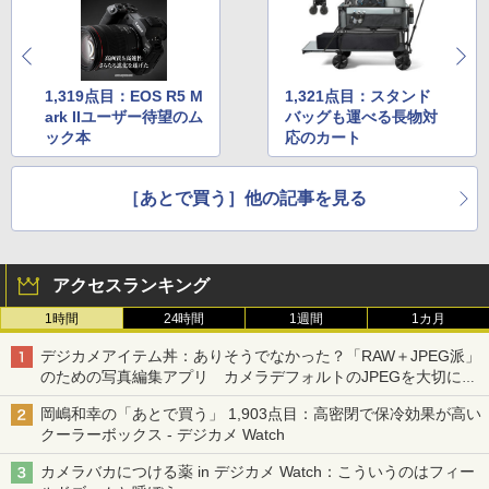
1,319点目：EOS R5 M
1,321点目：スタンド
ark IIユーザー待望のム
バッグも運べる長物対
ック本
応のカート
［あとで買う］他の記事を見る
アクセスランキング
1時間
24時間
1週間
1カ月
デジカメアイテム丼：ありそうでなかった？「RAW＋JPEG派」
のための写真編集アプリ カメラデフォルトのJPEGを大切にす
る「Filmator」
岡嶋和幸の「あとで買う」 1,903点目：高密閉で保冷効果が高い
クーラーボックス - デジカメ Watch
カメラバカにつける薬 in デジカメ Watch：こういうのはフィー