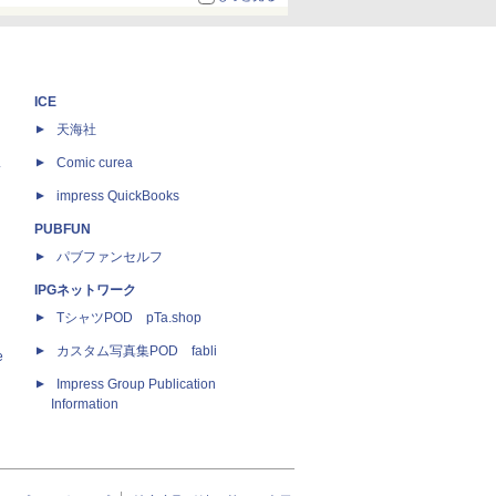
ICE
天海社
ス
Comic curea
impress QuickBooks
PUBFUN
パブファンセルフ
IPGネットワーク
TシャツPOD pTa.shop
カスタム写真集POD fabli
e
Impress Group Publication
Information