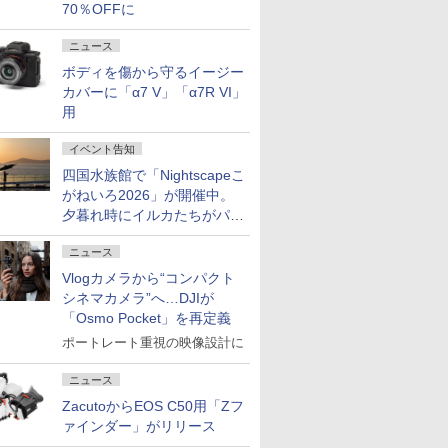
70％OFFに
ニュース
ボディを傷から守るイージー
カバーに「α7 V」「α7R VI」
用
イベント告知
四国水族館で「Nightscapeこ
がねいろ2026」が開催中。
夕暮れ時にイルカたちがパフ
ォーマンスを繰り広げる
ニュース
Vlogカメラから“コンパクト
シネマカメラ”へ…DJIが
「Osmo Pocket」を再定義
ポートレート重視の映像設計に
ニュース
ZacutoからEOS C50用「Zフ
ァインダー」がリリース