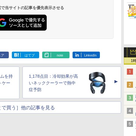
 検索で当サイトの記事を優先表示させる
ェア
はてブ
note
LinkedIn
1
ルムを持
1,178点目：冷却効果が高
▲
トケー
いネッククーラーで熱中
症予防
とで買う］他の記事を見る