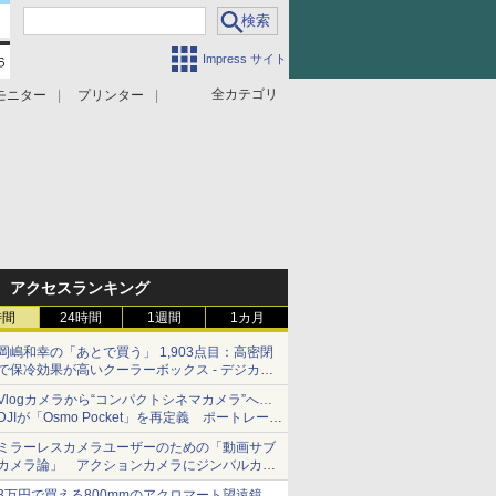
Impress サイト
全カテゴリ
モニター
プリンター
アクセスランキング
時間
24時間
1週間
1カ月
岡嶋和幸の「あとで買う」 1,903点目：高密閉
で保冷効果が高いクーラーボックス - デジカメ
Watch
Vlogカメラから“コンパクトシネマカメラ”へ…
DJIが「Osmo Pocket」を再定義 ポートレート
重視の映像設計に
ミラーレスカメラユーザーのための「動画サブ
カメラ論」 アクションカメラにジンバルカメ
ラ……その実質的な違いは？
3万円で買える800mmのアクロマート望遠鏡