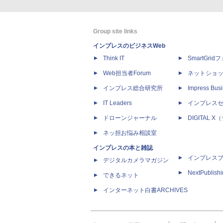
Group site links
インプレスのビジネスWeb
Think IT
SmartGri
Web担当者Forum
ネットショ
インプレス総合研究所
Impress Busi
IT Leaders
インプレス
ドローンジャーナル
DIGITAL
ネッ担お悩み相談室
インプレスの本と雑誌
インプレス
デジタルカメラマガジン
NextPublish
できるネット
インターネット白書ARCHIVES