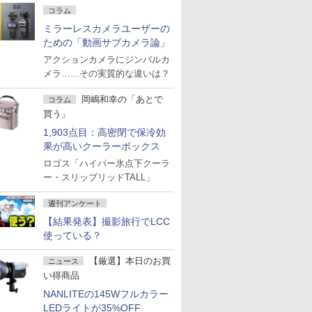
コラム
ミラーレスカメラユーザーの
ための「動画サブカメラ論」
アクションカメラにジンバルカ
メラ……その実質的な違いは？
岡嶋和幸の「あとで
コラム
買う」
1,903点目：高密閉で保冷効
果が高いクーラーボックス
ロゴス「ハイパー氷点下クーラ
ー・スリップリッドTALL」
週刊アンケート
【結果発表】撮影旅行でLCC
使っている？
【厳選】本日のお買
ニュース
い得商品
NANLITEの145Wフルカラー
LEDライトが35%OFF