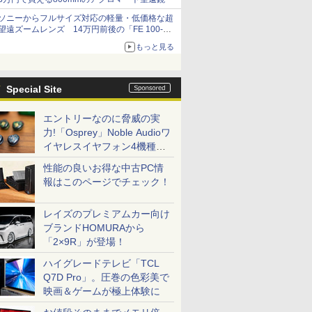
ソニーからフルサイズ対応の軽量・低価格な超
望遠ズームレンズ 14万円前後の「FE 100-
400mm F5.6-8 OSS」
もっと見る
Special Site
エントリーなのに脅威の実
力!「Osprey」Noble Audioワ
イヤレスイヤフォン4機種を
一気に聴く
性能の良いお得な中古PC情
報はこのページでチェック！
レイズのプレミアムカー向け
ブランドHOMURAから
「2×9R」が登場！
ハイグレードテレビ「TCL
Q7D Pro」。圧巻の色彩美で
映画＆ゲームが極上体験に