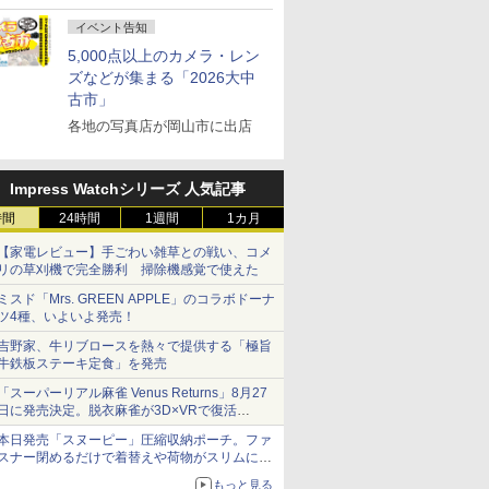
イベント告知
5,000点以上のカメラ・レン
ズなどが集まる「2026大中
古市」
各地の写真店が岡山市に出店
Impress Watchシリーズ 人気記事
時間
24時間
1週間
1カ月
【家電レビュー】手ごわい雑草との戦い、コメ
リの草刈機で完全勝利 掃除機感覚で使えた
ミスド「Mrs. GREEN APPLE」のコラボドーナ
ツ4種、いよいよ発売！
吉野家、牛リブロースを熱々で提供する「極旨
牛鉄板ステーキ定食」を発売
「スーパーリアル麻雀 Venus Returns」8月27
日に発売決定。脱衣麻雀が3D×VRで復活
発売から2週間は20%オフになるセールが実施
本日発売「スヌーピー」圧縮収納ポーチ。ファ
スナー閉めるだけで着替えや荷物がスリムにま
とまる
もっと見る