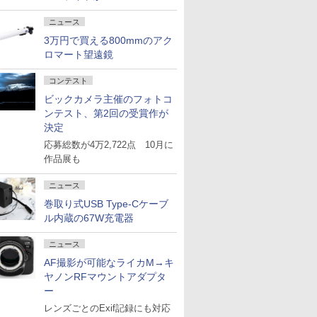
ニュース
3万円で買える800mmのアク
ロマート望遠鏡
コンテスト
ビックカメラ主催のフォトコ
ンテスト、第2回の受賞作が
決定
応募総数が4万2,722点 10月に
作品展も
ニュース
巻取り式USB Type-Cケーブ
ル内蔵の67W充電器
ニュース
AF撮影が可能なライカM→キ
ヤノンRFマウントアダプタ
ー
レンズごとのExif記録にも対応