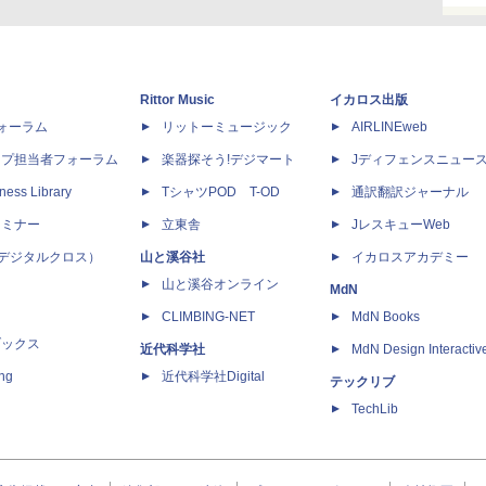
Rittor Music
イカロス出版
dフォーラム
リットーミュージック
AIRLINEweb
ップ担当者フォーラム
楽器探そう!デジマート
Jディフェンスニュー
ness Library
TシャツPOD T-OD
通訳翻訳ジャーナル
セミナー
立東舎
JレスキューWeb
 X（デジタルクロス）
山と溪谷社
イカロスアカデミー
山と溪谷オンライン
MdN
CLIMBING-NET
MdN Books
ブックス
近代科学社
MdN Design Interactiv
ing
近代科学社Digital
テックリブ
TechLib