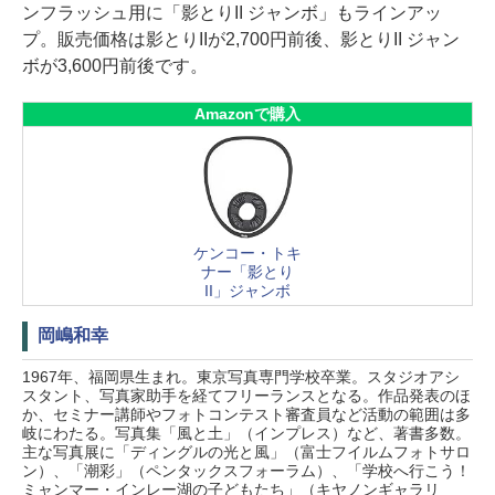
ンフラッシュ用に「影とりII ジャンボ」もラインアッ
プ。販売価格は影とりIIが2,700円前後、影とりII ジャン
ボが3,600円前後です。
Amazonで購入
ケンコー・トキ
ナー「影とり
II」ジャンボ
岡嶋和幸
1967年、福岡県生まれ。東京写真専門学校卒業。スタジオアシ
スタント、写真家助手を経てフリーランスとなる。作品発表のほ
か、セミナー講師やフォトコンテスト審査員など活動の範囲は多
岐にわたる。写真集「風と土」（インプレス）など、著書多数。
主な写真展に「ディングルの光と風」（富士フイルムフォトサロ
ン）、「潮彩」（ペンタックスフォーラム）、「学校へ行こう！
ミャンマー・インレー湖の子どもたち」（キヤノンギャラリ