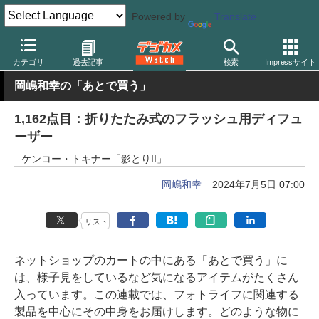
Powered by
Translate
デジカメ Watch
撮影用品
カテゴリ
過去記事
検索
Impressサイト
岡嶋和幸の「あとで買う」
1,162点目：折りたたみ式のフラッシュ用ディフュ
ーザー
ケンコー・トキナー「影とりII」
岡嶋和幸
2024年7月5日 07:00
リスト
ネットショップのカートの中にある「あとで買う」に
は、様子見をしているなど気になるアイテムがたくさん
入っています。この連載では、フォトライフに関連する
製品を中心にその中身をお届けします。どのような物に