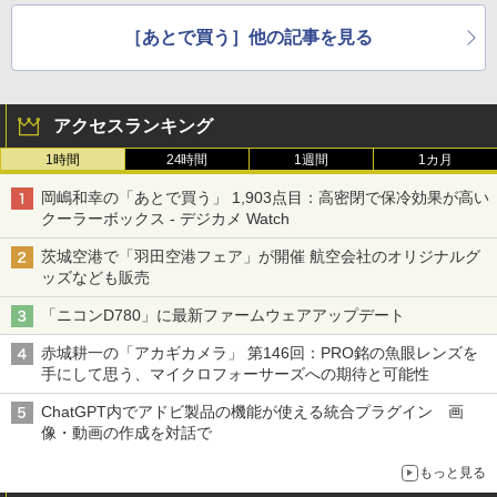
［あとで買う］他の記事を見る
アクセスランキング
1時間
24時間
1週間
1カ月
岡嶋和幸の「あとで買う」 1,903点目：高密閉で保冷効果が高い
クーラーボックス - デジカメ Watch
茨城空港で「羽田空港フェア」が開催 航空会社のオリジナルグ
ッズなども販売
「ニコンD780」に最新ファームウェアアップデート
赤城耕一の「アカギカメラ」 第146回：PRO銘の魚眼レンズを
手にして思う、マイクロフォーサーズへの期待と可能性
ChatGPT内でアドビ製品の機能が使える統合プラグイン 画
像・動画の作成を対話で
もっと見る