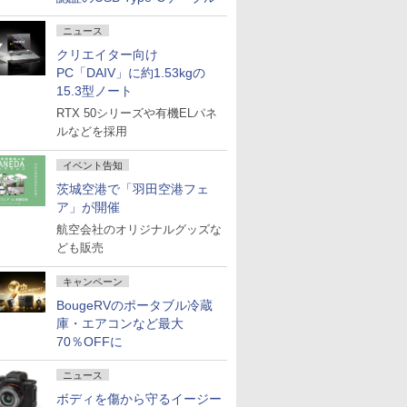
ニュース
クリエイター向け
PC「DAIV」に約1.53kgの
15.3型ノート
RTX 50シリーズや有機ELパネ
ルなどを採用
イベント告知
茨城空港で「羽田空港フェ
ア」が開催
航空会社のオリジナルグッズな
ども販売
キャンペーン
BougeRVのポータブル冷蔵
庫・エアコンなど最大
70％OFFに
ニュース
ボディを傷から守るイージー