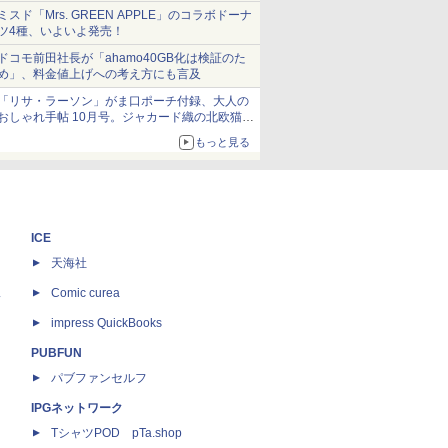
ミスド「Mrs. GREEN APPLE」のコラボドーナ
ツ4種、いよいよ発売！
ドコモ前田社長が「ahamo40GB化は検証のた
め」、料金値上げへの考え方にも言及
「リサ・ラーソン」がま口ポーチ付録、大人の
おしゃれ手帖 10月号。ジャカード織の北欧猫デ
ザイン
もっと見る
ICE
天海社
ス
Comic curea
impress QuickBooks
PUBFUN
パブファンセルフ
IPGネットワーク
TシャツPOD pTa.shop