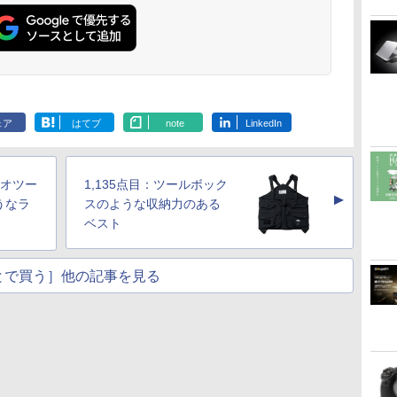
ェア
はてブ
note
LinkedIn
ジオツー
1,135点目：ツールボック
▲
うなラ
スのような収納力のある
ベスト
とで買う］他の記事を見る