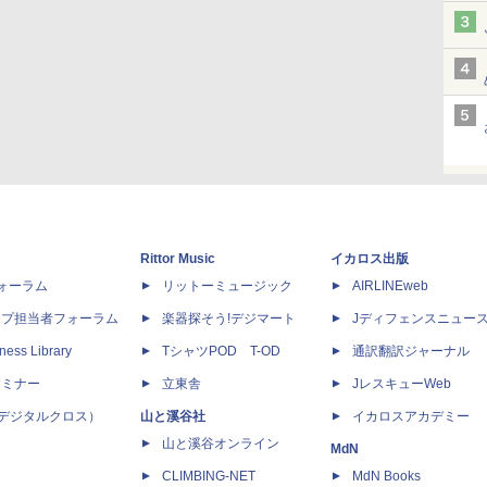
Rittor Music
イカロス出版
dフォーラム
リットーミュージック
AIRLINEweb
ップ担当者フォーラム
楽器探そう!デジマート
Jディフェンスニュー
ness Library
TシャツPOD T-OD
通訳翻訳ジャーナル
セミナー
立東舎
JレスキューWeb
 X（デジタルクロス）
山と溪谷社
イカロスアカデミー
山と溪谷オンライン
MdN
CLIMBING-NET
MdN Books