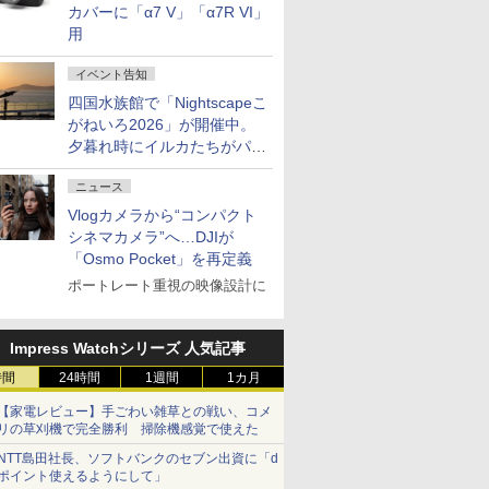
カバーに「α7 V」「α7R VI」
用
イベント告知
四国水族館で「Nightscapeこ
がねいろ2026」が開催中。
夕暮れ時にイルカたちがパフ
ォーマンスを繰り広げる
ニュース
Vlogカメラから“コンパクト
シネマカメラ”へ…DJIが
「Osmo Pocket」を再定義
ポートレート重視の映像設計に
Impress Watchシリーズ 人気記事
時間
24時間
1週間
1カ月
【家電レビュー】手ごわい雑草との戦い、コメ
リの草刈機で完全勝利 掃除機感覚で使えた
NTT島田社長、ソフトバンクのセブン出資に「d
ポイント使えるようにして」