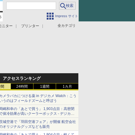
Impress サイト
全カテゴリ
モニター
プリンター
アクセスランキング
時間
24時間
1週間
1カ月
カメラバカにつける薬 in デジカメ Watch：こう
いうのはフィールドズームと呼ぼう
岡嶋和幸の「あとで買う」 1,903点目：高密閉
で保冷効果が高いクーラーボックス - デジカメ
Watch
茨城空港で「羽田空港フェア」が開催 航空会社
のオリジナルグッズなども販売
岡嶋和幸の「あとで買う」 1,904点目：軽くて