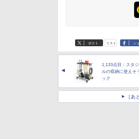
ポスト
リスト
シ
1,133点目：スタ
▲
ルの収納に使えそ
ック
［あ