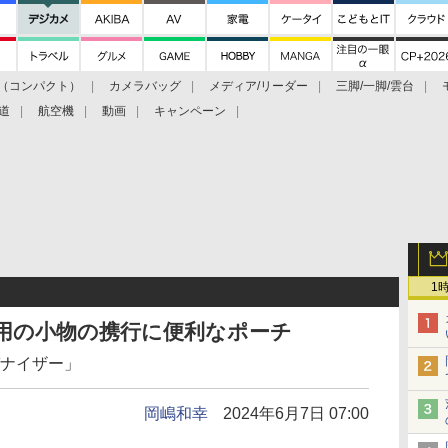
（コンパクト）
カメラバッグ
メディア/リーダー
三脚/一脚/雲台
道
航空機
動画
キャンペーン
1
旅行用の小物の携行に便利なポーチ
ガナイザー」
岡嶋和幸
2024年6月7日 07:00