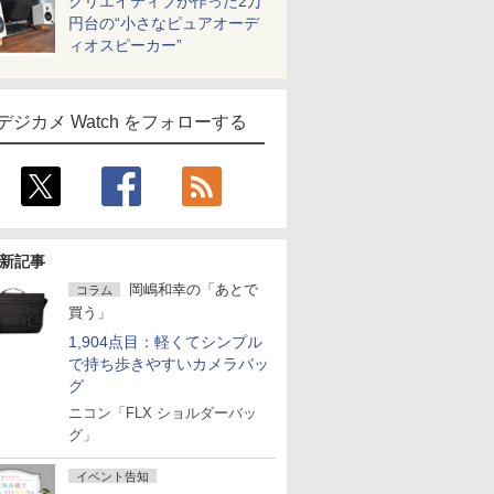
クリエイティブが作った2万
円台の“小さなピュアオーデ
ィオスピーカー”
デジカメ Watch をフォローする
新記事
岡嶋和幸の「あとで
コラム
買う」
1,904点目：軽くてシンプル
で持ち歩きやすいカメラバッ
グ
ニコン「FLX ショルダーバッ
グ」
イベント告知