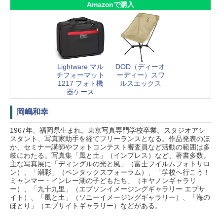
Amazonで購入
Lightware マル
DOD（ディーオ
チフォーマット
ーディー）スワ
1217 フォト機
ルスエックス
器ケース
岡嶋和幸
1967年、福岡県生まれ。東京写真専門学校卒業。スタジオアシ
スタント、写真家助手を経てフリーランスとなる。作品発表のほ
か、セミナー講師やフォトコンテスト審査員など活動の範囲は多
岐にわたる。写真集「風と土」（インプレス）など、著書多数。
主な写真展に「ディングルの光と風」（富士フイルムフォトサロ
ン）、「潮彩」（ペンタックスフォーラム）、「学校へ行こう！
ミャンマー・インレー湖の子どもたち」（キヤノンギャラリ
ー）、「九十九里」（エプソンイメージングギャラリー エプサ
イト）、「風と土」（ソニーイメージングギャラリー）、「海の
ほとり」（エプサイトギャラリー）などがある。