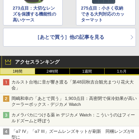
273点目：大切なレン
275点目：小さく収納
ズを保護する機能性の
できる大判対応のカッ
高いケース
ターマット
［あとで買う］他の記事を見る
アクセスランキング
1時間
24時間
1週間
1カ月
カルスト台地に音が響き渡る「第48回秋吉台観光まつり花火大
会」
岡嶋和幸の「あとで買う」 1,903点目：高密閉で保冷効果が高い
クーラーボックス - デジカメ Watch
カメラバカにつける薬 in デジカメ Watch：こういうのはフィー
ルドズームと呼ぼう
「α7 IV」「α7 III」ズームレンズキットが刷新 同梱レンズがII
型に