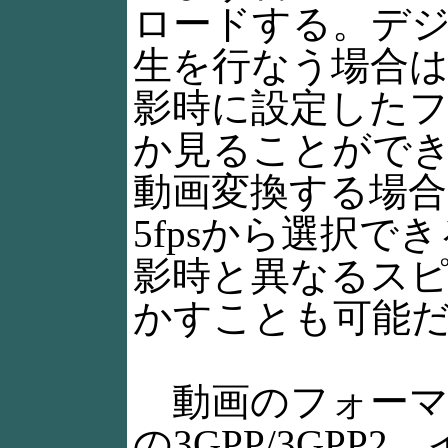
ロードする。デ
生を行なう場合
影時に設定した
か見ることがで
動画変換する場合は2
5fpsから選択で
影時と異なるス
かすことも可能
動画のフォーマ
の3GPP/3GPP