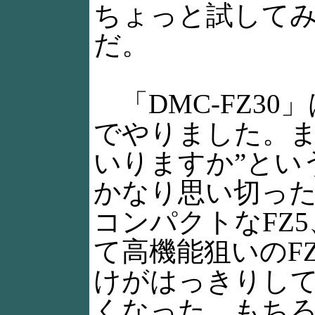
ちょっと試して
だ。
「DMC-FZ30
でやりました。
いりますか”とい
かなり思い切っ
コンパクトなFZ
て高機能狙いのFZ
けがはっきりし
くなった。もち