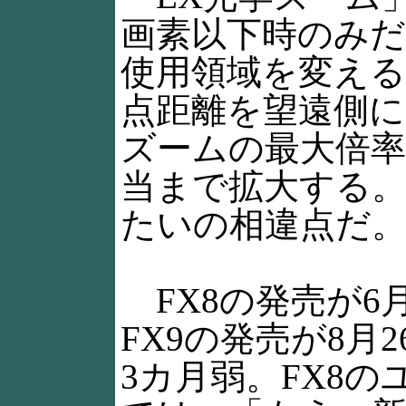
画素以下時のみだ
使用領域を変え
点距離を望遠側
ズームの最大倍率を
当まで拡大する
たいの相違点だ
FX8の発売が6
FX9の発売が8月
3カ月弱。FX8の