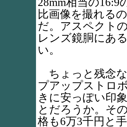
28mm相当の16:
比画像を撮れる
だ。アスペクト
レンズ鏡胴にあ
い。
ちょっと残念な
プアップストロ
きに安っぽい印
とだろうか。そ
格も6万3千円と