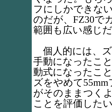
フにしかできな
のだが、FZ30で
範囲も広い感じ
個人的には、ズ
手動になったこ
動式になったこ
ズをやめて55m
がそのままつく
ことを評価した