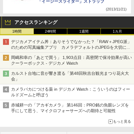
「イージースライダー」ストラップ
(2013/11/21)
アクセスランキング
1時間
24時間
1週間
1カ月
デジカメアイテム丼：ありそうでなかった？「RAW＋JPEG派」
のための写真編集アプリ カメラデフォルトのJPEGを大切にす
る「Filmator」
岡嶋和幸の「あとで買う」 1,903点目：高密閉で保冷効果が高い
クーラーボックス - デジカメ Watch
カルスト台地に音が響き渡る「第48回秋吉台観光まつり花火大
会」
カメラバカにつける薬 in デジカメ Watch：こういうのはフィー
ルドズームと呼ぼう
赤城耕一の「アカギカメラ」 第146回：PRO銘の魚眼レンズを
手にして思う、マイクロフォーサーズへの期待と可能性
もっと見る