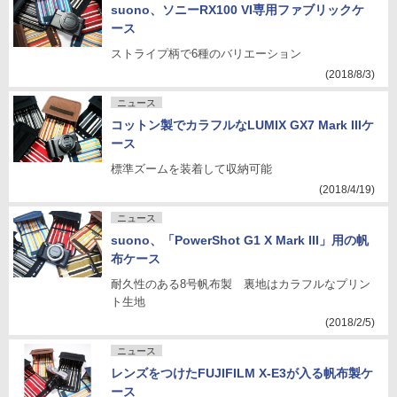
suono、ソニーRX100 VI専用ファブリックケ
ース
ストライプ柄で6種のバリエーション
(2018/8/3)
ニュース
コットン製でカラフルなLUMIX GX7 Mark IIIケ
ース
標準ズームを装着して収納可能
(2018/4/19)
ニュース
suono、「PowerShot G1 X Mark III」用の帆
布ケース
耐久性のある8号帆布製 裏地はカラフルなプリン
ト生地
(2018/2/5)
ニュース
レンズをつけたFUJIFILM X-E3が入る帆布製ケ
ース