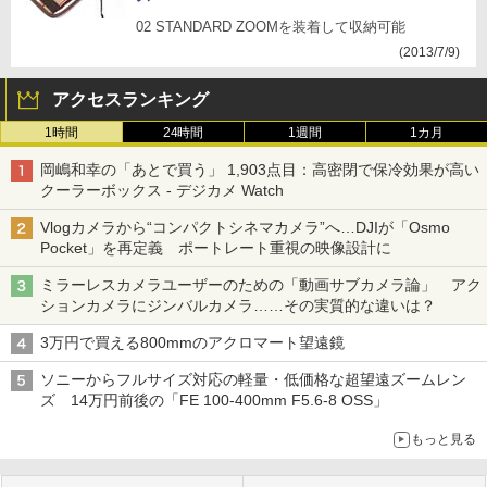
02 STANDARD ZOOMを装着して収納可能
(2013/7/9)
アクセスランキング
1時間
24時間
1週間
1カ月
岡嶋和幸の「あとで買う」 1,903点目：高密閉で保冷効果が高い
クーラーボックス - デジカメ Watch
Vlogカメラから“コンパクトシネマカメラ”へ…DJIが「Osmo
Pocket」を再定義 ポートレート重視の映像設計に
ミラーレスカメラユーザーのための「動画サブカメラ論」 アク
ションカメラにジンバルカメラ……その実質的な違いは？
3万円で買える800mmのアクロマート望遠鏡
ソニーからフルサイズ対応の軽量・低価格な超望遠ズームレン
ズ 14万円前後の「FE 100-400mm F5.6-8 OSS」
もっと見る