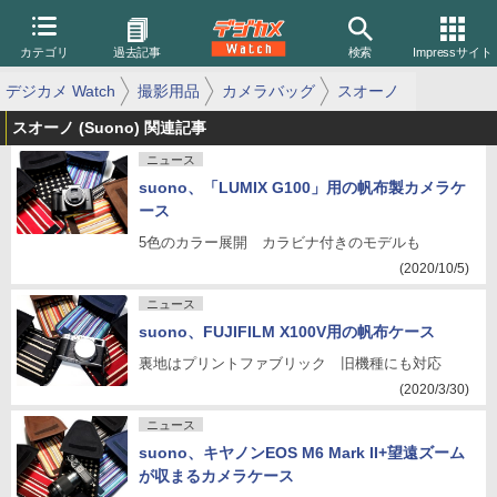
カテゴリ
過去記事
検索
Impressサイト
デジカメ Watch
撮影用品
カメラバッグ
スオーノ
スオーノ (Suono) 関連記事
ニュース
suono、「LUMIX G100」用の帆布製カメラケ
ース
5色のカラー展開 カラビナ付きのモデルも
(2020/10/5)
ニュース
suono、FUJIFILM X100V用の帆布ケース
裏地はプリントファブリック 旧機種にも対応
(2020/3/30)
ニュース
suono、キヤノンEOS M6 Mark II+望遠ズーム
が収まるカメラケース