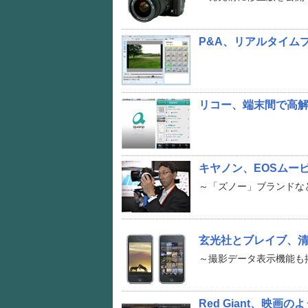
P&A、リアルタイムプ
リコー、端末間で高解像度
キヤノン、EOSムー
～「ズノー」ブランドな
玄光社とブレイブ、清水哲
～撮影データ表示機能も
Red Giant、映画