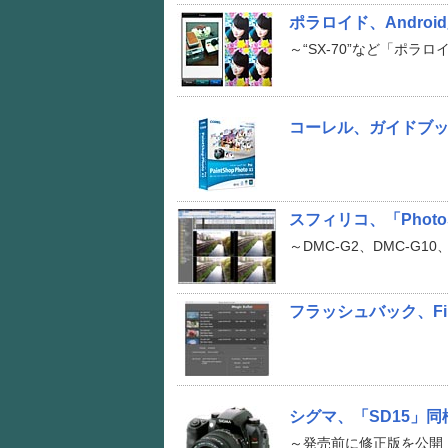
ポラロイド、Android
～“SX-70”など「ポラ
コーレル、ガイドブック付属
スフィリコ、「PhotoSt
～DMC-G2、DMC-G10
フラッシュバック、Final
シグマ、「SD15」
～発売前に修正版を公開