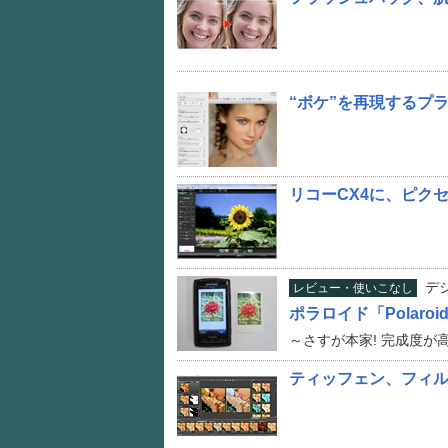
“ボケ”を再現するプラグ
リコーCX4に、ピク
デ
レビュー・使いこなし
ポラロイド「Polaroid
～さすが本家! 完成度が高
ティッフェン、フィルタ