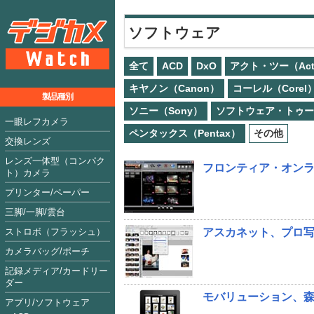
ソフトウェア
全て
ACD
DxO
アクト・ツー（Act
キヤノン（Canon）
コーレル（Corel
製品種別
ソニー（Sony）
ソフトウェア・トゥー（So
一眼レフカメラ
ペンタックス（Pentax）
その他
交換レンズ
レンズ一体型（コンパク
フロンティア・オンライ
ト）カメラ
プリンター/ペーパー
三脚/一脚/雲台
ストロボ（フラッシュ）
アスカネット、プロ
カメラバッグ/ポーチ
記録メディア/カードリー
ダー
モバリューション、森田
アプリ/ソフトウェア