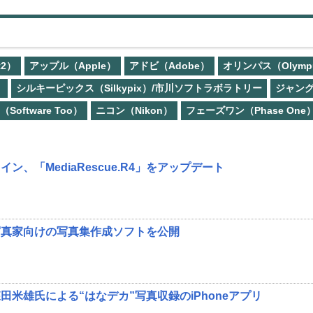
2）
アップル（Apple）
アドビ（Adobe）
オリンパス（Olymp
）
シルキーピックス（Silkypix）/市川ソフトラボラトリー
ジャング
ftware Too）
ニコン（Nikon）
フェーズワン（Phase One
ン、「MediaRescue.R4」をアップデート
写真家向けの写真集作成ソフトを公開
米雄氏による“はなデカ”写真収録のiPhoneアプリ