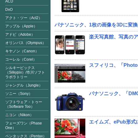
ACD
DxO
アクト・ツー（Act2）
パナソニック、1枚の画像を3Dに変
アップル（Apple）
アドビ（Adobe）
楽天写真館、写真のア
オリンパス（Olympus）
キヤノン（Canon）
コーレル（Corel）
スフィリコ、「Phot
シルキーピックス
（Silkypix
）/市川ソフト
ラボラトリー
ジャングル（Jungle）
パナソニック、「DM
ソニー（Sony）
ソフトウェア・トゥー
（Software Too）
ニコン（Nikon）
エイムズ、ePub形
フェーズワン（Phase
One）
ペンタックス（Pentax）