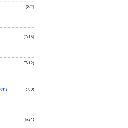
(8/2)
(7/15)
(7/12)
er」
(7/8)
(6/24)