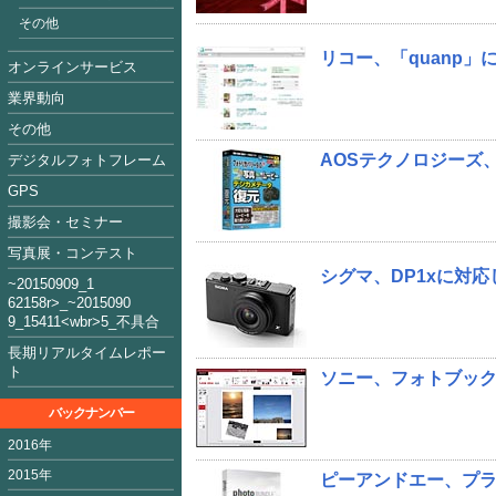
その他
リコー、「quanp
オンラインサービス
業界動向
その他
AOSテクノロジーズ、
デジタルフォトフレーム
GPS
撮影会・セミナー
写真展・コンテスト
シグマ、DP1xに対応した
~2015090
9_1
62158
r>_~2015
09
0
9_15411<
wbr>5_不具合
長期リアルタイムレポー
ト
ソニー、フォトブック作成
バックナンバー
2016年
2015年
ピーアンドエー、プラグ