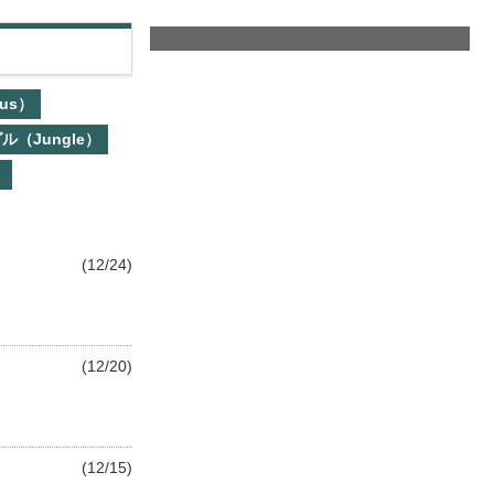
us）
ル（Jungle）
）
(12/24)
(12/20)
(12/15)