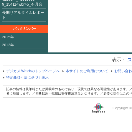
9_15411<
wbr>5_不具合
長期リアルタイムレポー
ト
バックナンバー
2015年
2013年
表示：
ス
デジカメ Watchのトップページへ
本サイトのご利用について
お問い合わ
特定商取引法に基づく表示
記事の情報は執筆時または掲載時のものであり、現状では異なる可能性があります。／
者に帰属します。／無断転用・転載は著作権法違反となります。／必要な場合はこの
Copyright ©2