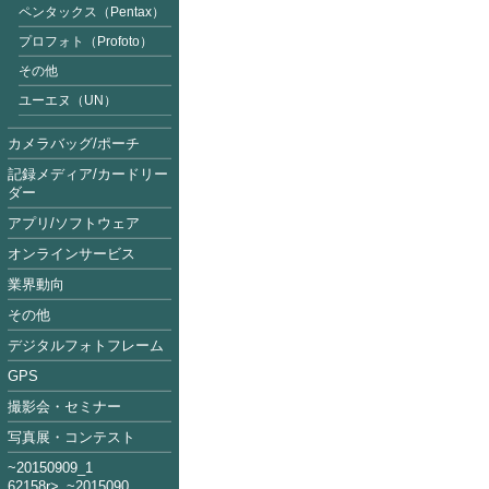
ペンタックス（Pentax）
プロフォト（Profoto）
その他
ユーエヌ（UN）
カメラバッグ/ポーチ
記録メディア/カードリー
ダー
アプリ/ソフトウェア
オンラインサービス
業界動向
その他
デジタルフォトフレーム
GPS
撮影会・セミナー
写真展・コンテスト
~2015090
9_1
62158
r>_~2015
09
0