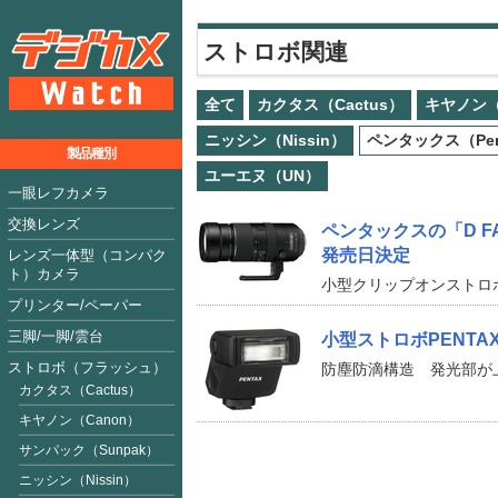
ストロボ関連
全て
カクタス（Cactus）
キヤノン（
ニッシン（Nissin）
ペンタックス（Pen
製品種別
ユーエヌ（UN）
一眼レフカメラ
交換レンズ
ペンタックスの「D FA 1
発売日決定
レンズ一体型（コンパク
ト）カメラ
小型クリップオンストロボA
プリンター/ペーパー
三脚/一脚/雲台
小型ストロボPENTAX
ストロボ（フラッシュ）
防塵防滴構造 発光部が
カクタス（Cactus）
キヤノン（Canon）
サンパック（Sunpak）
ニッシン（Nissin）