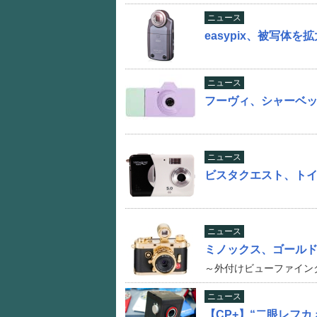
ニュース
easypix、被写体を
ニュース
フーヴィ、シャーベ
ニュース
ビスタクエスト、トイ
ニュース
ミノックス、ゴール
～外付けビューファイン
ニュース
【CP+】“二眼レフ