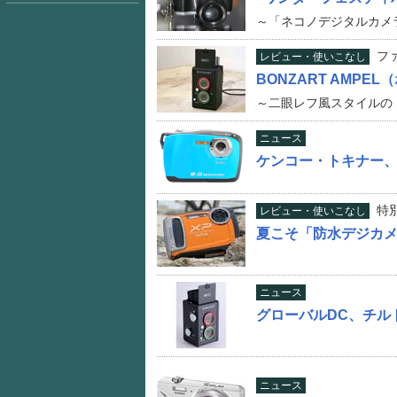
～「ネコノデジタルカメ
フ
レビュー・使いこなし
BONZART AMPE
～二眼レフ風スタイルの
ニュース
ケンコー・トキナー、実
特
レビュー・使いこなし
夏こそ「防水デジカ
ニュース
グローバルDC、チル
ニュース