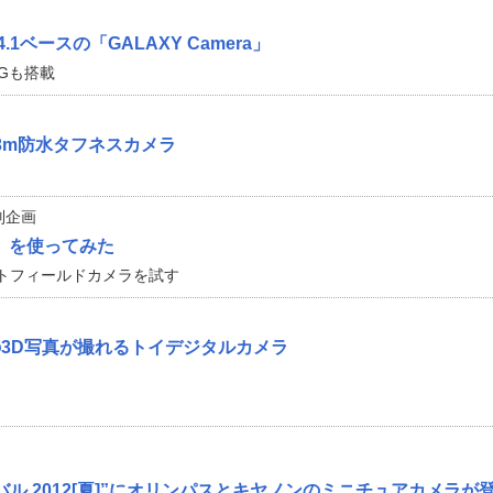
d 4.1ベースの「GALAXY Camera」
3Gも搭載
の3m防水タフネスカメラ
別企画
o」を使ってみた
トフィールドカメラを試す
リフの3D写真が撮れるトイデジタルカメラ
ル 2012[夏]”にオリンパスとキヤノンのミニチュアカメラが