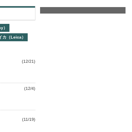
ny）
イカ（Leica）
(12/21)
(12/4)
(11/19)