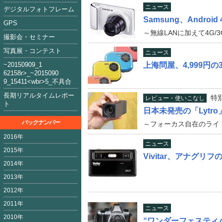
ニュース
デジタルフォトフレーム
Samsung、Androi
GPS
～無線LANに加えて4G/
撮影会・セミナー
写真展・コンテスト
ニュース
~2015090
9_1
上海問屋、4,999円
62158
r>_~2015
09
0
9_15411<
wbr>5_不具合
長期リアルタイムレポー
特
レビュー・使いこなし
ト
日本未発売の「Lytr
バックナンバー
～フォーカス自在のライ
2016年
ニュース
2015年
Vivitar、アナグ
2014年
2013年
2012年
2011年
ニュース
2010年
“ワンダーフェスティバ