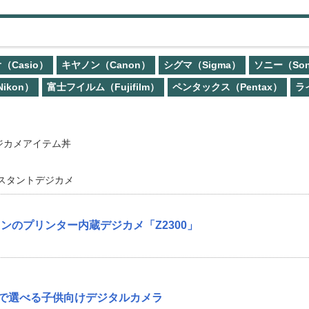
（Casio）
キヤノン（Canon）
シグマ（Sigma）
ソニー（So
ikon）
富士フイルム（Fujifilm）
ペンタックス（Pentax）
ラ
ジカメアイテム丼
スタントデジカメ
ンのプリンター内蔵デジカメ「Z2300」
齢で選べる子供向けデジタルカメラ