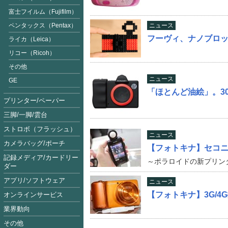
富士フイルム（Fujifilm
）
ペンタックス（Pentax）
ニュース
フーヴィ、ナノブロ
ライカ（Leica）
リコー（Ricoh）
その他
ニュース
GE
「ほとんど油絵」。3
プリンター/ペーパー
三脚/一脚/雲台
ストロボ（フラッシュ）
ニュース
カメラバッグ/ポーチ
【フォトキナ】セコ
記録メディア/カードリー
～ポラロイドの新プリン
ダー
アプリ/ソフトウェア
ニュース
【フォトキナ】3G/4
オンラインサービス
業界動向
その他