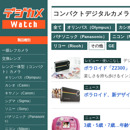
コンパクトデジタルカメラ
全て
オリンパス（Olympus）
カシオ
パナソニック（Panasonic）
ニコン（N
製品種別
リコー（Ricoh）
その他
GE
一眼レフカメラ
交換レンズ
デ
レビュー・使いこなし
レンズ一体型（コンパク
ポラロイド「Z2300」
ト）カメラ
楽しさを持ち歩けるイン
オリンパス（Olympus）
カシオ（Casio）
ニュース
キヤノン（Canon）
ポラロイド、新デザイ
シグマ（Sigma）
ソニー（Sony）
パナソニック（Panasoni
ニュース
c）
3歳・5歳・7歳…年
ニコン（Nikon）