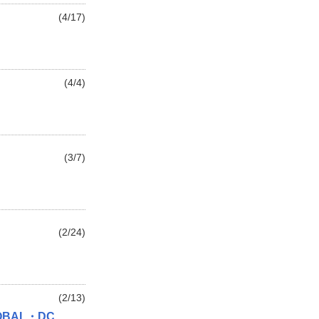
(4/17)
(4/4)
(3/7)
(2/24)
(2/13)
BAL・DC