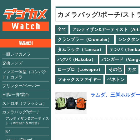
カメラバッグ/ポーチ/スト
全て
アルティザン&アーティスト（Artisan
クランプラー（Crumpler）
シンクタンク
製品種別
タムラック（Tamrac）
テンバ（Tenb
一眼レフカメラ
ハクバ（Hakuba）
バンガード（Vangu
交換レンズ
ロープロ（Lowepro）
その他
カタ
レンズ一体型（コンパク
ト）カメラ
フォックスファイヤー
ベネトン
プリンター/ペーパー
三脚/一脚/雲台
ラムダ、三脚ホルダ
ストロボ（フラッシュ）
カメラバッグ/ポーチ
アルティザン&アーティス
ト（Artisan & Artist）
f64