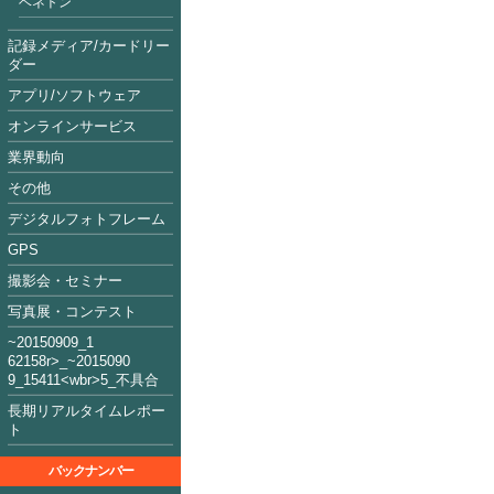
ベネトン
記録メディア/カードリー
ダー
アプリ/ソフトウェア
オンラインサービス
業界動向
その他
デジタルフォトフレーム
GPS
撮影会・セミナー
写真展・コンテスト
~2015090
9_1
62158
r>_~2015
09
0
9_15411<
wbr>5_不具合
長期リアルタイムレポー
ト
バックナンバー