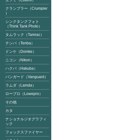
エツミ（Etsumi）
クランプラー（Crumpler
）
シンクタンクフォト
（Think Tank Photo）
タムラック（Tamrac）
テンバ（Tenba）
ドンケ（Domke）
ニコン（Nikon）
ハクバ（Hakuba）
バンガード（Vanguard
）
ラムダ（Lamda）
ロープロ（Lowepro）
その他
カタ
ナショナルジオグラフィ
ック
フォックスファイヤー